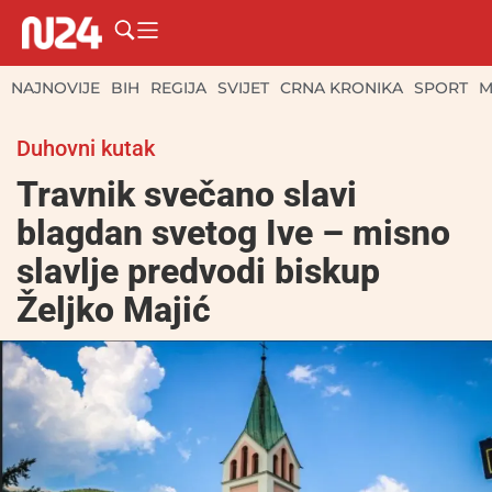
NAJNOVIJE
BIH
REGIJA
SVIJET
CRNA KRONIKA
SPORT
M
Duhovni kutak
Travnik svečano slavi
blagdan svetog Ive – misno
slavlje predvodi biskup
Željko Majić