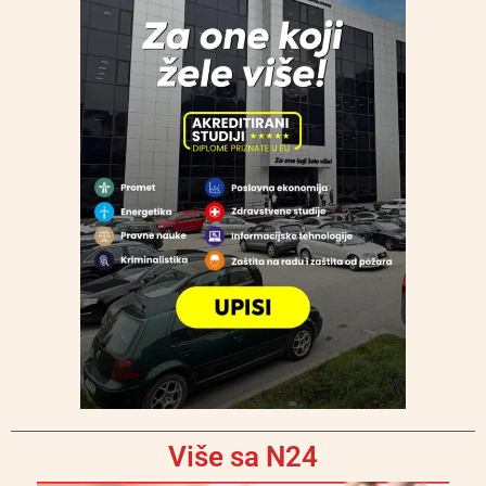
Više sa N24