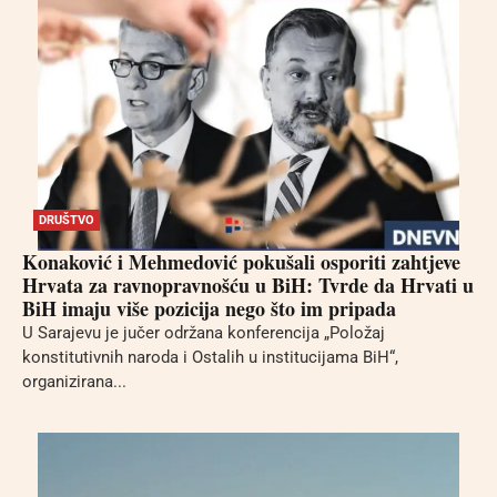
DRUŠTVO
Konaković i Mehmedović pokušali osporiti zahtjeve
Hrvata za ravnopravnošću u BiH: Tvrde da Hrvati u
BiH imaju više pozicija nego što im pripada
U Sarajevu je jučer održana konferencija „Položaj
konstitutivnih naroda i Ostalih u institucijama BiH“,
organizirana...