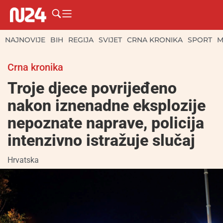
NAJNOVIJE
BIH
REGIJA
SVIJET
CRNA KRONIKA
SPORT
M
Crna kronika
Troje djece povrijeđeno
nakon iznenadne eksplozije
nepoznate naprave, policija
intenzivno istražuje slučaj
Hrvatska