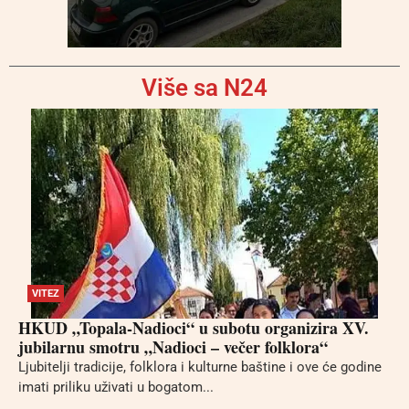
Više sa N24
VITEZ
HKUD „Topala-Nadioci“ u subotu organizira XV.
jubilarnu smotru „Nadioci – večer folklora“
Ljubitelji tradicije, folklora i kulturne baštine i ove će godine
imati priliku uživati u bogatom...