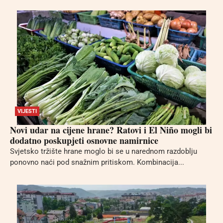
VIJESTI
Novi udar na cijene hrane? Ratovi i El Niño mogli bi
dodatno poskupjeti osnovne namirnice
Svjetsko tržište hrane moglo bi se u narednom razdoblju
ponovno naći pod snažnim pritiskom. Kombinacija...