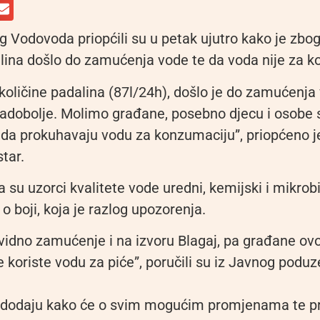
 Vodovoda priopćili su u petak ujutro kako je zbog
alina došlo do zamućenja vode te da voda nije za k
količine padalina (87l/24h), došlo je do zamućenja
Radobolje. Molimo građane, posebno djecu i osobe s
, da prokuhavaju vodu za konzumaciju”, priopćeno j
tar.
su uzorci kvalitete vode uredni, kemijski i mikrobi
o boji, koja je razlog upozorenja.
 vidno zamućenje i na izvoru Blagaj, pa građane ov
 koriste vodu za piće”, poručili su iz Javnog pod
 dodaju kako će o svim mogućim promjenama te p