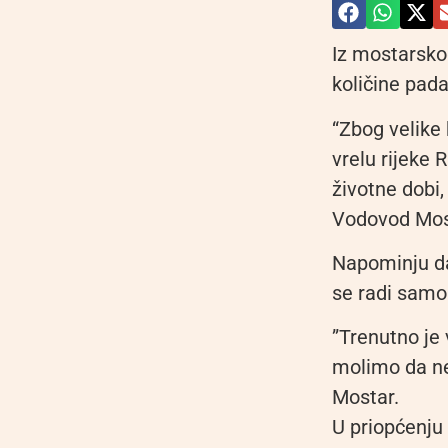
Iz mostarskog
količine pad
“Zbog velike 
vrelu rijeke 
životne dobi
Vodovod Mos
Napominju da 
se radi samo 
”Trenutno je
molimo da ne
Mostar.
U priopćenju