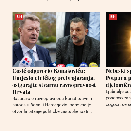
BIH
BIH
Ćosić odgovorio Konakoviću:
Nebeski s
Umjesto etničkog prebrojavanja,
Potpuna p
osigurajte stvarnu ravnopravnost
djelomično
Hrvata
Ljubitelje a
posebno zani
Rasprava o ravnopravnosti konstitutivnih
dogodit će se
naroda u Bosni i Hercegovini ponovno je
otvorila pitanje političke zastupljenosti...