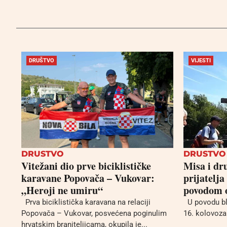
DRUŠTVO
VIJESTI
DRUSTVO
DRUSTVO
Vitežani dio prve biciklističke
Misa i dr
karavane Popovača – Vukovar:
prijatelja
„Heroji ne umiru“
povodom o
Prva biciklistička karavana na relaciji
U povodu bla
Popovača – Vukovar, posvećena poginulim
16. kolovoza 
hrvatskim braniteljicama, okupila je...