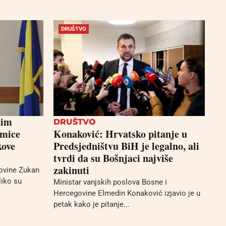
DRUŠTVO
nim
DRUŠTVO
kmice
Konaković: Hrvatsko pitanje u
kove
Predsjedništvu BiH je legalno, ali
tvrdi da su Bošnjaci najviše
zakinuti
ovine Zukan
liko su
Ministar vanjskih poslova Bosne i
Hercegovine Elmedin Konaković izjavio je u
petak kako je pitanje...