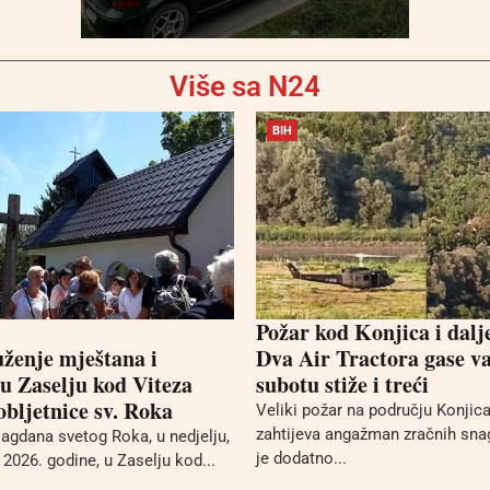
Više sa N24
BIH
Požar kod Konjica i dalj
uženje mještana i
Dva Air Tractora gase va
 u Zaselju kod Viteza
subotu stiže i treći
bljetnice sv. Roka
Veliki požar na području Konjica 
zahtijeva angažman zračnih sna
gdana svetog Roka, u nedjelju,
je dodatno...
2026. godine, u Zaselju kod...