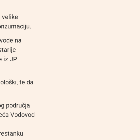
 velike
onzumaciju.
 vode na
tarije
e iz JP
ološki, te da
og područja
uzeća Vodovod
restanku