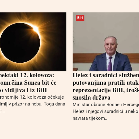
BIH
pektakl 12. kolovoza:
Helez i saradnici službe
omrčina Sunca bit će
putovanjima pratili uta
 vidljiva i iz BiH
reprezentacije BiH, troš
snosila država
stronomije 12. kolovoza očekuje
mljiv prizor na nebu. Toga dana
Ministar obrane Bosne i Herceg
...
Helez i njegovi suradnici u neko
navrata tijekom...