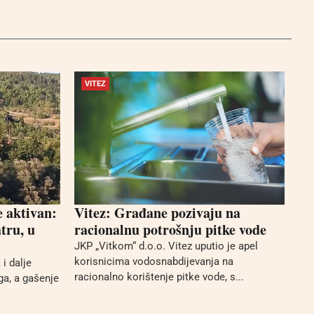
VITEZ
e aktivan:
Vitez: Građane pozivaju na
tru, u
racionalnu potrošnju pitke vode
JKP „Vitkom“ d.o.o. Vitez uputio je apel
korisnicima vodosnabdijevanja na
i dalje
racionalno korištenje pitke vode, s...
ga, a gašenje