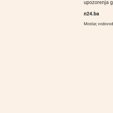
upozorenja g
n24.ba
Mostar
,
vodovo