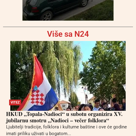
Više sa N24
VITEZ
HKUD „Topala-Nadioci“ u subotu organizira XV.
jubilarnu smotru „Nadioci – večer folklora“
Ljubitelji tradicije, folklora i kulturne baštine i ove će godine
imati priliku uživati u bogatom...