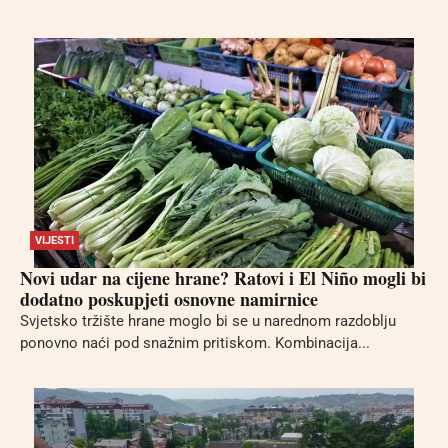
VIJESTI
Novi udar na cijene hrane? Ratovi i El Niño mogli bi
dodatno poskupjeti osnovne namirnice
Svjetsko tržište hrane moglo bi se u narednom razdoblju
ponovno naći pod snažnim pritiskom. Kombinacija...