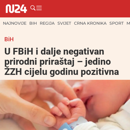
NAJNOVIJE
BIH
REGIJA
SVIJET
CRNA KRONIKA
SPORT
M
BiH
U FBiH i dalje negativan
prirodni priraštaj – jedino
ŽZH cijelu godinu pozitivna