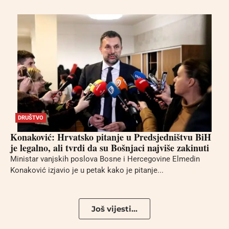
DRUŠTVO
Konaković: Hrvatsko pitanje u Predsjedništvu BiH
je legalno, ali tvrdi da su Bošnjaci najviše zakinuti
Ministar vanjskih poslova Bosne i Hercegovine Elmedin
Konaković izjavio je u petak kako je pitanje...
Još vijesti...