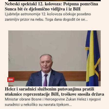
Nebeski spektakl 12. kolovoza: Potpuna pomrčina
Sunca bit će djelomično vidljiva i iz BiH
Ljubitelje astronomije 12. kolovoza očekuje posebno
zanimljiv prizor na nebu. Toga dana dogodit će se...
BIH
Helez i saradnici službenim putovanjima pratili
utakmice reprezentacije BiH, troškove snosila država
Ministar obrane Bosne i Hercegovine Zukan Helez i njegovi
suradnici u nekoliko su navrata tijekom...