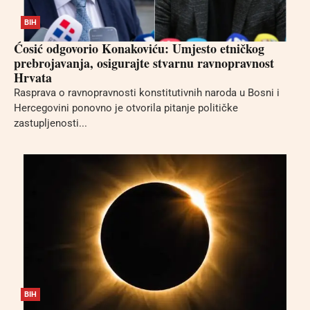
BIH
Ćosić odgovorio Konakoviću: Umjesto etničkog
prebrojavanja, osigurajte stvarnu ravnopravnost
Hrvata
Rasprava o ravnopravnosti konstitutivnih naroda u Bosni i
Hercegovini ponovno je otvorila pitanje političke
zastupljenosti...
BIH