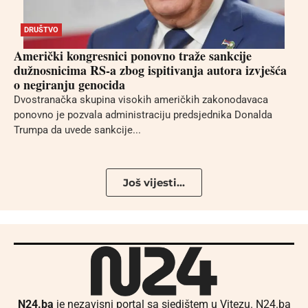
DRUŠTVO
Američki kongresnici ponovno traže sankcije
dužnosnicima RS-a zbog ispitivanja autora izvješća
o negiranju genocida
Dvostranačka skupina visokih američkih zakonodavaca
ponovno je pozvala administraciju predsjednika Donalda
Trumpa da uvede sankcije...
Još vijesti...
N24.ba
je nezavisni portal sa sjedištem u Vitezu. N24.ba