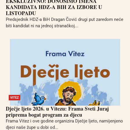
EKSKLUZIVNO: DONOSIMO IMENA
KANDIDATA HDZ-A BIH ZA IZBORE U
LISTOPADU
Predsjednik HDZ-a BiH Dragan Čović drugi put zaredom neće
biti kandidat ni na jednoj stranačkoj...
VITEZ
Dječje ljeto 2026. u Vitezu: Frama Sveti Juraj
priprema bogat program za djecu
Frama Vitez i ove godine organizira Dječje ljeto, namijenjeno
djeci naše župe u dobi od...