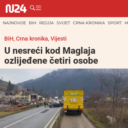
NAJNOVIJE
BIH
REGIJA
SVIJET
CRNA KRONIKA
SPORT
M
BiH
,
Crna kronika
,
Vijesti
U nesreći kod Maglaja
ozlijeđene četiri osobe