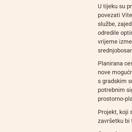
U tijeku su 
povezati Vit
službe, zajed
odredile opti
vrijeme izme
srednjobosan
Planirana ces
nove mogućno
s gradskim s
potrebnim si
prostorno-p
Projekt, koji
završetku bi 