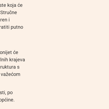
ste koja će
 Stručne
ren i
atiti putno
t
onijet će
lnih krajeva
ruktura s
s važećom
sti, po
općine.