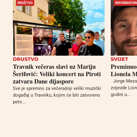
DRUŠTVO
INFORMATIVN
DRUSTVO
SVIJET
Travnik večeras slavi uz Mariju
Preminuo 
Šerifović: Veliki koncert na Piroti
Lionela M
zatvara Dane dijaspore
Jorge Messi
zvijezde Lio
Sve je spremno za večerašnji veliki muzički
godini u...
događaj u Travniku, kojim će biti zatvoreno
peto...