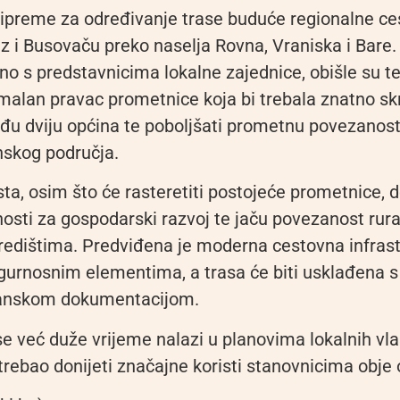
pripreme za određivanje trase buduće regionalne ce
ez i Busovaču preko naselja Rovna, Vraniska i Bare.
no s predstavnicima lokalne zajednice, obišle su te
malan pravac prometnice koja bi trebala znatno skr
đu dviju općina te poboljšati prometnu povezanos
skog područja.
ta, osim što će rasteretiti postojeće prometnice, d
sti za gospodarski razvoj te jaču povezanost rura
redištima. Predviđena je moderna cestovna infrast
gurnosnim elementima, a trasa će biti usklađena 
lanskom dokumentacijom.
 se već duže vrijeme nalazi u planovima lokalnih vla
trebao donijeti značajne koristi stanovnicima obje 