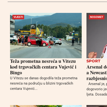
VIJESTI
NOGOMET
Teža prometna nesreća u Vitezu
SPORT
kod trgovačkih centara Vujević i
Arsenal d
Bingo
a Newcast
razbjesni
U Vitezu se danas dogodila teža prometna
nesreća na području u blizini trgovačkih
Arsenal je, 
centara Vujević...
dogovorio je
ljeta. Dosada