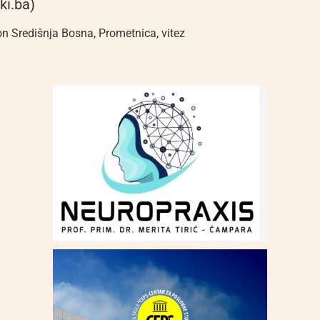
ki.ba)
n Središnja Bosna
,
Prometnica
,
vitez