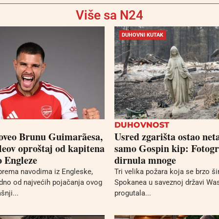
Više sa N24
DUHOVNI KUTAK
DUHOVNOST
oveo Brunu Guimarãesa,
Usred zgarišta ostao net
leov oproštaj od kapitena
samo Gospin kip: Fotogr
o Engleze
dirnula mnoge
prema navodima iz Engleske,
Tri velika požara koja se brzo ši
dno od najvećih pojačanja ovog
Spokanea u saveznoj državi Wa
šnji...
progutala...