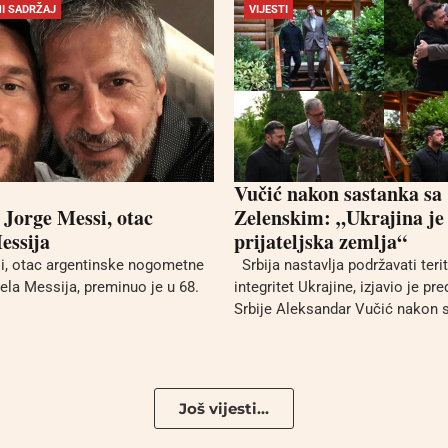
I SADRŽAJ
VIJESTI
Vučić nakon sastanka sa
Jorge Messi, otac
Zelenskim: „Ukrajina je
essija
prijateljska zemlja“
, otac argentinske nogometne
Srbija nastavlja podržavati terit
nela Messija, preminuo je u 68.
integritet Ukrajine, izjavio je pr
Srbije Aleksandar Vučić nakon s
Još vijesti...