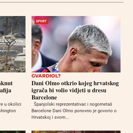
SPORT
GVARDIOL?
aknut
Dani Olmo otkrio kojeg hrvatskog
afija
igrača bi volio vidjeti u dresu
Barcelone
re u okolici
Španjolski reprezentativac i nogometaš
shington
Barcelone Dani Olmo ponovno je govorio o
Hrvatskoj i svom...