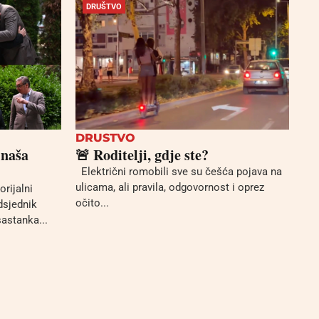
DRUŠTVO
DRUSTVO
 naša
🚨 Roditelji, gdje ste?
Električni romobili sve su češća pojava na
ulicama, ali pravila, odgovornost i oprez
orijalni
očito...
edsjednik
astanka...