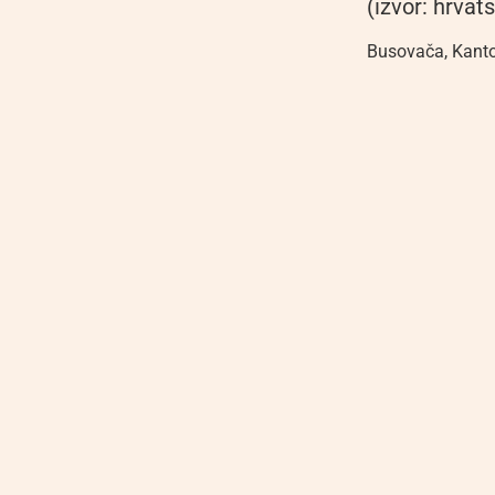
(izvor: hrvats
Busovača
,
Kanto