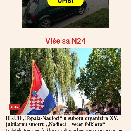
Više sa N24
VITEZ
HKUD „Topala-Nadioci“ u subotu organizira XV.
jubilarnu smotru „Nadioci – večer folklora“
Ljubitelji tradicije, folklora i kulturne baštine i ove će godine