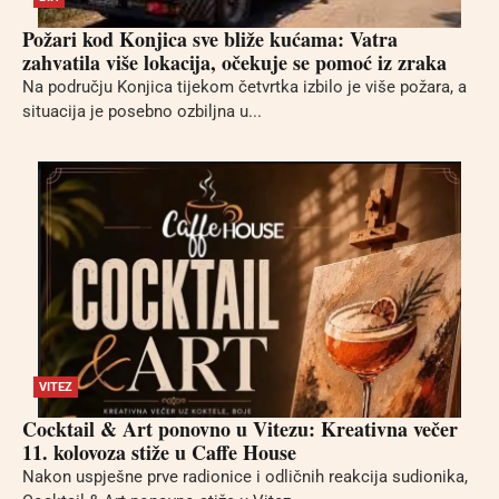
Požari kod Konjica sve bliže kućama: Vatra
zahvatila više lokacija, očekuje se pomoć iz zraka
Na području Konjica tijekom četvrtka izbilo je više požara, a
situacija je posebno ozbiljna u...
VITEZ
Cocktail & Art ponovno u Vitezu: Kreativna večer
11. kolovoza stiže u Caffe House
Nakon uspješne prve radionice i odličnih reakcija sudionika,