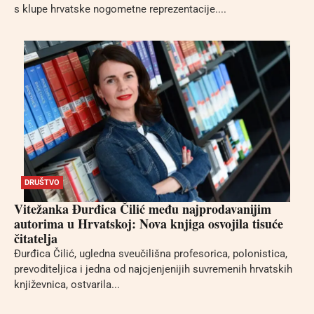
s klupe hrvatske nogometne reprezentacije....
DRUŠTVO
Vitežanka Đurđica Čilić među najprodavanijim
autorima u Hrvatskoj: Nova knjiga osvojila tisuće
čitatelja
Đurđica Čilić, ugledna sveučilišna profesorica, polonistica,
prevoditeljica i jedna od najcjenjenijih suvremenih hrvatskih
književnica, ostvarila...