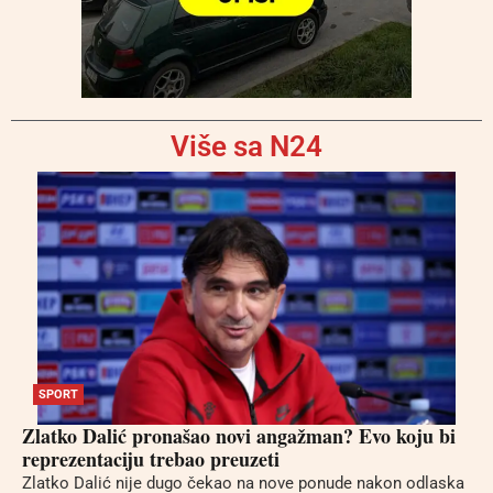
Više sa N24
SPORT
Zlatko Dalić pronašao novi angažman? Evo koju bi
reprezentaciju trebao preuzeti
Zlatko Dalić nije dugo čekao na nove ponude nakon odlaska