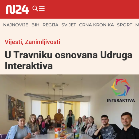
NAJNOVIJE
BIH
REGIJA
SVIJET
CRNA KRONIKA
SPORT
M
Vijesti
,
Zanimljivosti
U Travniku osnovana Udruga
Interaktiva