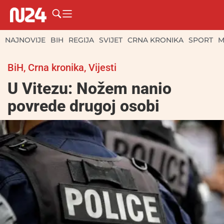
NAJNOVIJE
BIH
REGIJA
SVIJET
CRNA KRONIKA
SPORT
M
BiH
,
Crna kronika
,
Vijesti
U Vitezu: Nožem nanio
povrede drugoj osobi