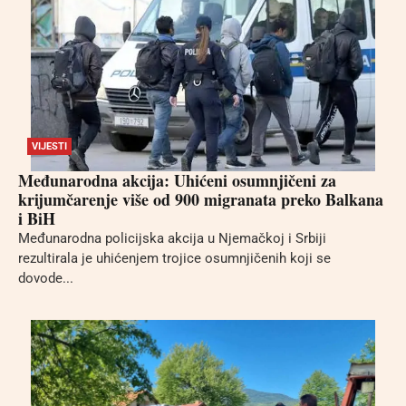
VIJESTI
Međunarodna akcija: Uhićeni osumnjičeni za
krijumčarenje više od 900 migranata preko Balkana
i BiH
Međunarodna policijska akcija u Njemačkoj i Srbiji
rezultirala je uhićenjem trojice osumnjičenih koji se
dovode...