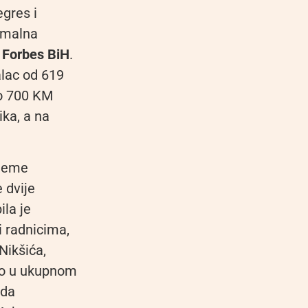
egres i
imalna
e
Forbes BiH
.
alac od 619
do 700 KM
ika, a na
ijeme
 dvije
ila je
 radnicima,
Nikšića,
što u ukupnom
 da