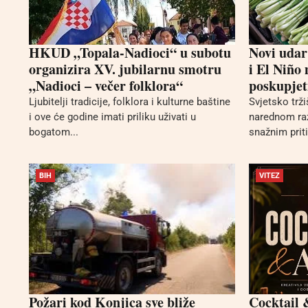
HKUD „Topala-Nadioci“ u subotu
Novi udar
organizira XV. jubilarnu smotru
i El Niño
„Nadioci – večer folklora“
poskupjet
Ljubitelji tradicije, folklora i kulturne baštine
Svjetsko trž
i ove će godine imati priliku uživati u
narednom ra
bogatom...
snažnim prit
BIH
VITEZ
Požari kod Konjica sve bliže
Cocktail 