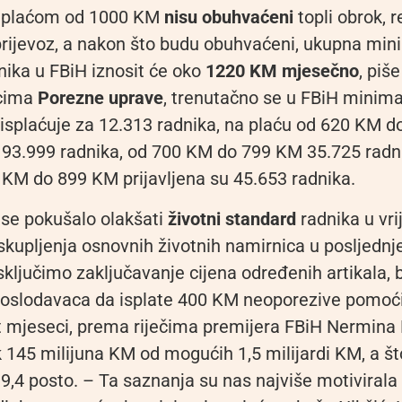
 plaćom od 1000 KM
nisu obuhvaćeni
topli obrok, r
rijevoz, a nakon što budu obuhvaćeni, ukupna min
nika u FBiH iznosit će oko
1220 KM mjesečno
, piš
cima
Porezne uprave
, trenutačno se u FBiH minim
 isplaćuje za 12.313 radnika, na plaću od 620 KM 
je 93.999 radnika, od 700 KM do 799 KM 35.725 radn
 KM do 899 KM prijavljena su 45.653 radnika.
se pokušalo olakšati
životni standard
radnika u vr
kupljenja osnovnih životnih namirnica u posljednje
sključimo zaključavanje cijena određenih artikala, b
slodavaca da isplate 400 KM neoporezive pomoći
st mjeseci, prema riječima premijera FBiH Nermina 
k 145 milijuna KM od mogućih 1,5 milijardi KM, a 
 9,4 posto. – Ta saznanja su nas najviše motivirala