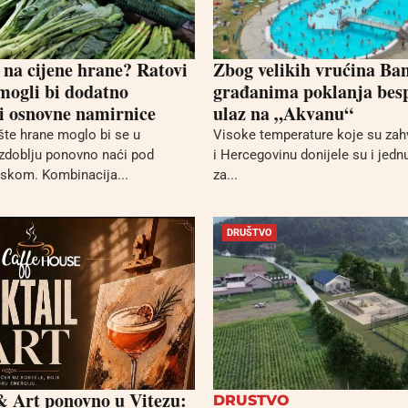
 na cijene hrane? Ratovi
Zbog velikih vrućina Ba
 mogli bi dodatno
građanima poklanja bes
i osnovne namirnice
ulaz na „Akvanu“
ište hrane moglo bi se u
Visoke temperature koje su zah
zdoblju ponovno naći pod
i Hercegovinu donijele su i jednu
iskom. Kombinacija...
za...
DRUŠTVO
& Art ponovno u Vitezu:
DRUSTVO