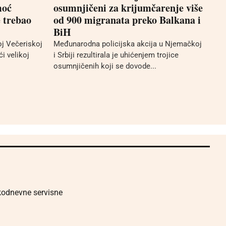
moć
osumnjičeni za krijumčarenje više
 trebao
od 900 migranata preko Balkana i
BiH
j Večeriskoj
Međunarodna policijska akcija u Njemačkoj
i velikoj
i Srbiji rezultirala je uhićenjem trojice
osumnjičenih koji se dovode...
akodnevne servisne