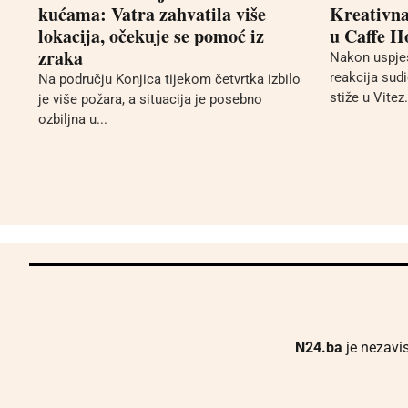
kućama: Vatra zahvatila više
Kreativna 
lokacija, očekuje se pomoć iz
u Caffe H
zraka
Nakon uspješ
reakcija sud
Na području Konjica tijekom četvrtka izbilo
stiže u Vitez.
je više požara, a situacija je posebno
ozbiljna u...
N24.ba
je nezavis