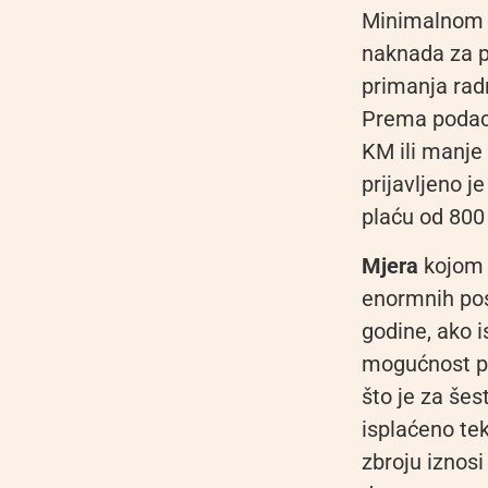
Minimalnom
naknada za p
primanja rad
Prema poda
KM ili manje
prijavljeno 
plaću od 800
Mjera
kojom 
enormnih pos
godine, ako i
mogućnost po
što je za še
isplaćeno te
zbroju iznosi