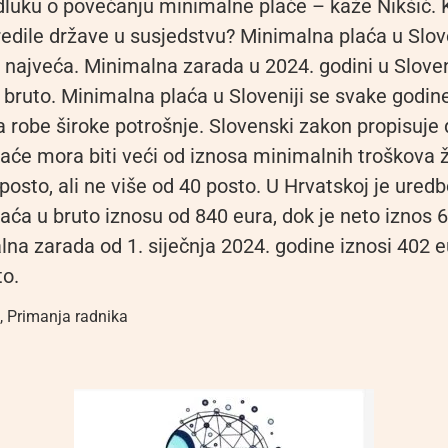
uku o povećanju minimalne plaće – kaže Nikšić. 
edile države u susjedstvu? Minimalna plaća u Slove
i najveća. Minimalna zarada u 2024. godini u Sloveni
 bruto. Minimalna plaća u Sloveniji se svake godin
a robe široke potrošnje. Slovenski zakon propisuje 
aće mora biti veći od iznosa minimalnih troškova ž
posto, ali ne više od 40 posto. U Hrvatskoj je ure
aća u bruto iznosu od 840 eura, dok je neto iznos 
lna zarada od 1. siječnja 2024. godine iznosi 402 e
to.
,
Primanja radnika