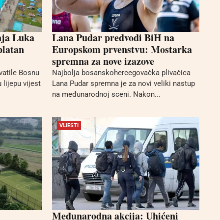
nja Luka
Lana Pudar predvodi BiH na
platan
Europskom prvenstvu: Mostarka
spremna za nove izazove
vatile Bosnu
Najbolja bosanskohercegovačka plivačica
 lijepu vijest
Lana Pudar spremna je za novi veliki nastup
na međunarodnoj sceni. Nakon...
VIJESTI
Međunarodna akcija: Uhićeni