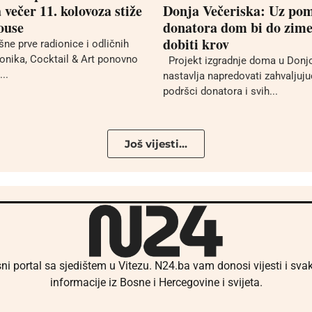
večer 11. kolovoza stiže
Donja Večeriska: Uz po
ouse
donatora dom bi do zime
dobiti krov
ne prve radionice i odličnih
ionika, Cocktail & Art ponovno
Projekt izgradnje doma u Donjo
...
nastavlja napredovati zahvaljujuć
podršci donatora i svih...
Još vijesti...
ni portal sa sjedištem u Vitezu. N24.ba vam donosi vijesti i sv
informacije iz Bosne i Hercegovine i svijeta.