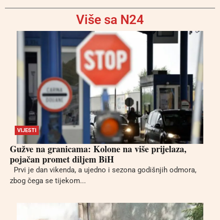
Više sa N24
VIJESTI
Gužve na granicama: Kolone na više prijelaza,
pojačan promet diljem BiH
Prvi je dan vikenda, a ujedno i sezona godišnjih odmora,
zbog čega se tijekom...