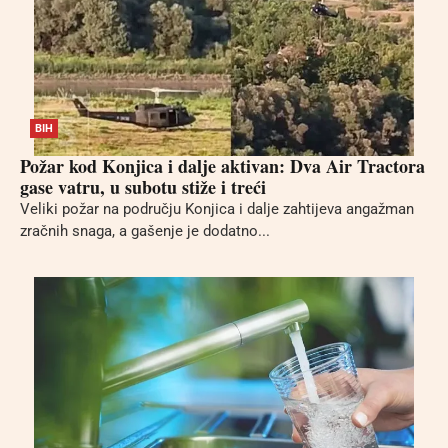
BIH
Požar kod Konjica i dalje aktivan: Dva Air Tractora
gase vatru, u subotu stiže i treći
Veliki požar na području Konjica i dalje zahtijeva angažman
zračnih snaga, a gašenje je dodatno...