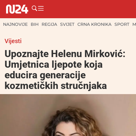
NAJNOVIJE
BIH
REGIJA
SVIJET
CRNA KRONIKA
SPORT
M
Vijesti
Upoznajte Helenu Mirković:
Umjetnica ljepote koja
educira generacije
kozmetičkih stručnjaka