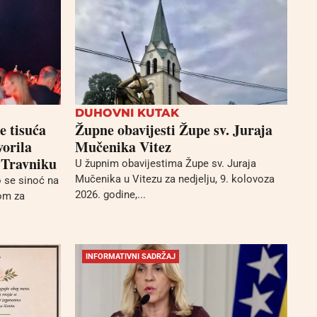
DUHOVNI KUTAK
e tisuća
Župne obavijesti Župe sv. Juraja
vorila
Mučenika Vitez
 Travniku
U župnim obavijestima Župe sv. Juraja
Mučenika u Vitezu za nedjelju, 9. kolovoza
o se sinoć na
2026. godine,...
tom za
INFORMATIVNI SADRŽAJ