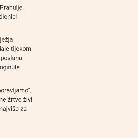
Prahulje,
dionici
ježja
dale tijekom
 poslana
poginule
boravljamo“,
ne žrtve živi
najviše za