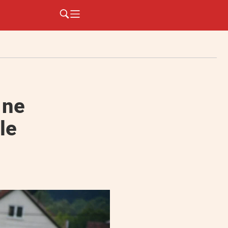
 ne
le