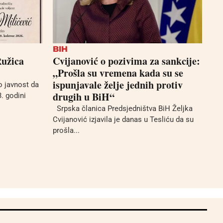
BIH
Ružica
Cvijanović o pozivima za sankcije:
„Prošla su vremena kada su se
ispunjavale želje jednih protiv
 javnost da
drugih u BiH“
3. godini
Srpska članica Predsjedništva BiH Željka
Cvijanović izjavila je danas u Tesliću da su
prošla...