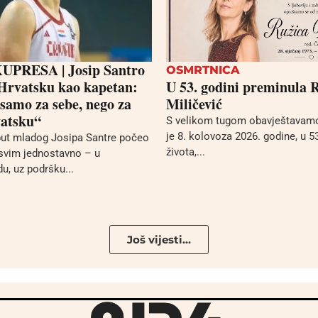
PRESA | Josip Santro
OSMRTNICA
Hrvatsku kao kapetan:
U 53. godini preminula 
 samo za sebe, nego za
Miličević
vatsku“
S velikom tugom obavještavamo
je 8. kolovoza 2026. godine, u 5
put mladog Josipa Santre počeo
života,...
svim jednostavno – u
u, uz podršku...
Još vijesti...