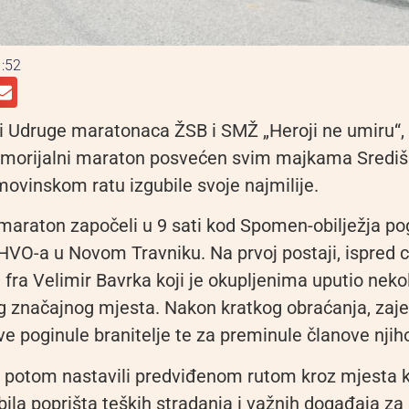
:52
ji Udruge maratonaca ŽSB i SMŽ „Heroji ne umiru“,
emorijalni maraton posvećen svim majkama Središ
movinskom ratu izgubile svoje najmilije.
 maraton započeli u 9 sati kod Spomen-obilježja po
HVO-a u Novom Travniku. Na prvoj postaji, ispred c
 fra Velimir Bavrka koji je okupljenima uputio nekoli
og značajnog mjesta. Nakon kratkog obraćanja, zaj
ve poginule branitelje te za preminule članove njihov
 potom nastavili predviđenom rutom kroz mjesta k
bila poprišta teških stradanja i važnih događaja za