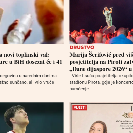
DRUSTVO
 novi toplinski val:
Marija Šerifović pred viš
re u BiH dosezat će i 41
posjetitelja na Piroti zat
„Dane dijaspore 2026“ u
cegovinu u narednim danima
Više tisuća posjetitelja okupil
ežno sunčano, ali vrlo vruće
stadionu Pirota, gdje je koncer
pamćenje...
VIJESTI