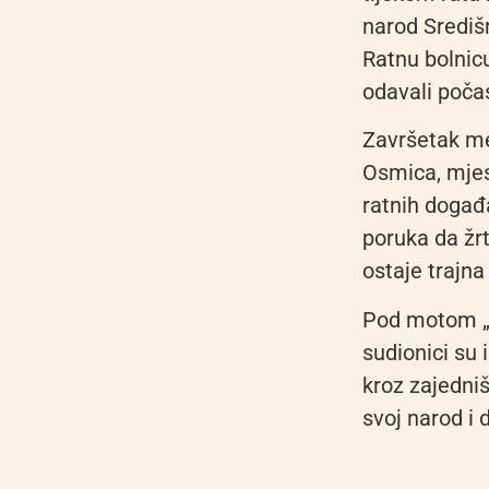
narod Središn
Ratnu bolnicu
odavali počas
Završetak me
Osmica, mjes
ratnih događ
poruka da žr
ostaje trajn
Pod motom „Z
sudionici su 
kroz zajedniš
svoj narod i