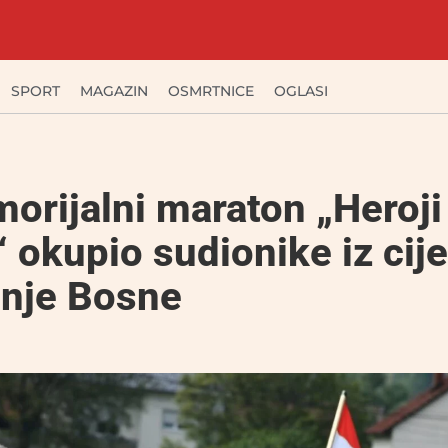
SPORT
MAGAZIN
OSMRTNICE
OGLASI
orijalni maraton „Heroji
 okupio sudionike iz cije
šnje Bosne