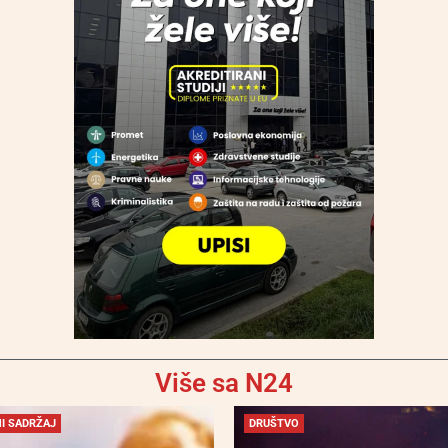
Više sa N24
I SADRŽAJ
DRUŠTVO