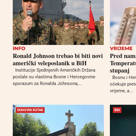
INFO
VRIJEME
Ronald Johnson trebao bi biti novi
Pred nama
američki veleposlanik u BiH
Temperatu
stupanj
Institucije Sjedinjenih Američkih Država
poslale su vlastima Bosne i Hercegovine
Bosnu i Her
sporazum za Ronalda Johnsona,...
očekuje pret
vrijeme, a...
DUHOVNI KUTAK
BIH