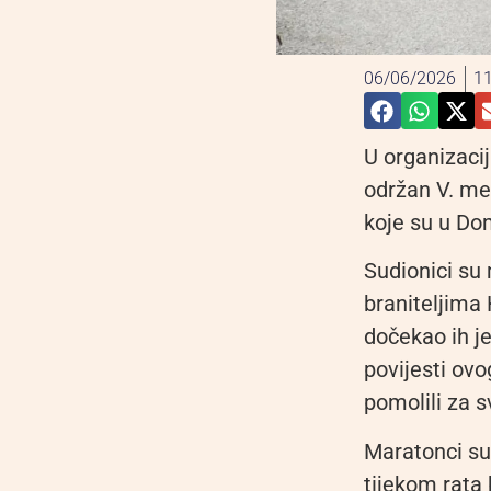
06/06/2026
11
U organizaci
održan V. m
koje su u Do
Sudionici su
braniteljima 
dočekao ih je
povijesti ov
pomolili za s
Maratonci su
tijekom rata 