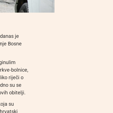
 danas je
nje Bosne
ginulim
rkve-bolnice,
ko riječi o
edno su se
ih obitelji.
oja su
 hrvatski