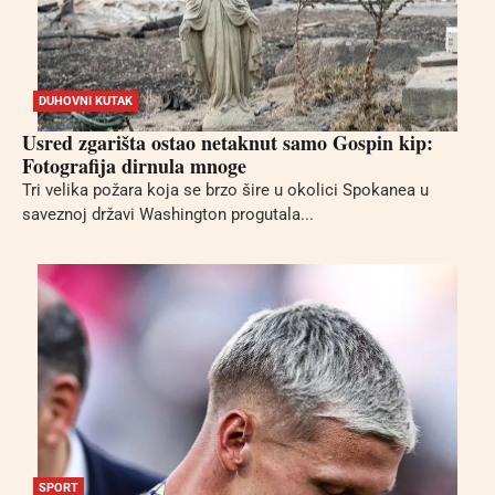
DUHOVNI KUTAK
Usred zgarišta ostao netaknut samo Gospin kip:
Fotografija dirnula mnoge
Tri velika požara koja se brzo šire u okolici Spokanea u
saveznoj državi Washington progutala...
SPORT