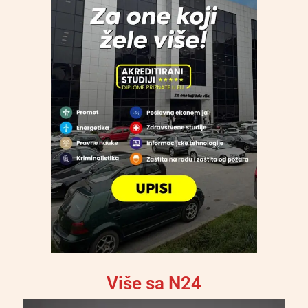
Više sa N24