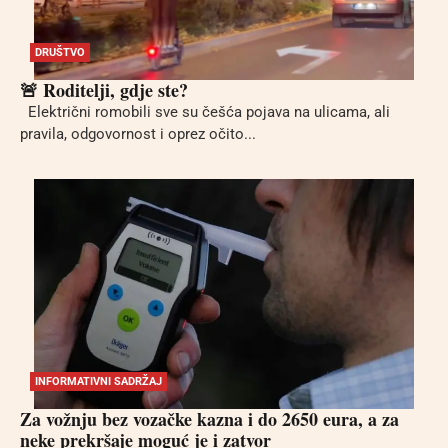
DRUŠTVO
🚨 Roditelji, gdje ste?
Električni romobili sve su češća pojava na ulicama, ali
pravila, odgovornost i oprez očito...
INFORMATIVNI SADRŽAJ
Za vožnju bez vozačke kazna i do 2650 eura, a za
neke prekršaje moguć je i zatvor