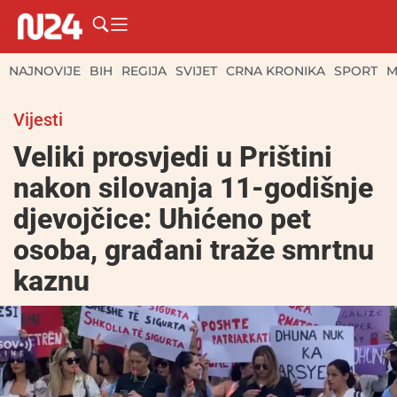
NAJNOVIJE
BIH
REGIJA
SVIJET
CRNA KRONIKA
SPORT
M
Vijesti
Veliki prosvjedi u Prištini
nakon silovanja 11-godišnje
djevojčice: Uhićeno pet
osoba, građani traže smrtnu
kaznu