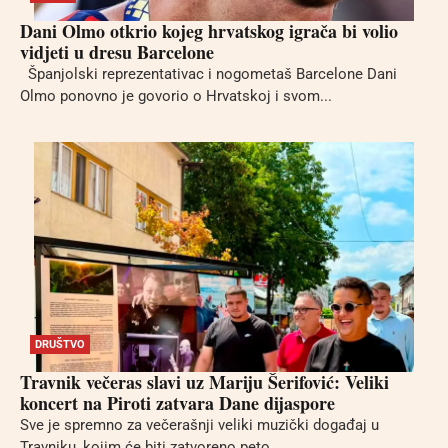
Dani Olmo otkrio kojeg hrvatskog igrača bi volio
vidjeti u dresu Barcelone
Španjolski reprezentativac i nogometaš Barcelone Dani
Olmo ponovno je govorio o Hrvatskoj i svom...
DRUŠTVO
Travnik večeras slavi uz Mariju Šerifović: Veliki
koncert na Piroti zatvara Dane dijaspore
Sve je spremno za večerašnji veliki muzički događaj u
Travniku, kojim će biti zatvoreno peto...