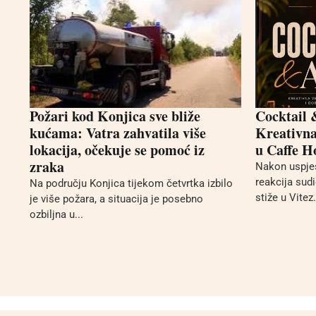
Požari kod Konjica sve bliže
Cocktail 
kućama: Vatra zahvatila više
Kreativna 
lokacija, očekuje se pomoć iz
u Caffe H
zraka
Nakon uspješ
reakcija sud
Na području Konjica tijekom četvrtka izbilo
stiže u Vitez.
je više požara, a situacija je posebno
ozbiljna u...