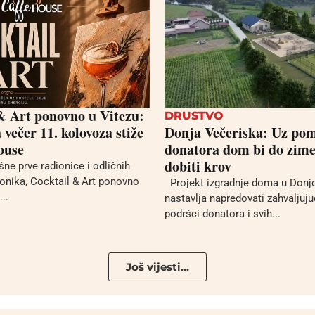
& Art ponovno u Vitezu:
DRUSTVO
večer 11. kolovoza stiže
Donja Večeriska: Uz po
ouse
donatora dom bi do zime
dobiti krov
ne prve radionice i odličnih
ionika, Cocktail & Art ponovno
Projekt izgradnje doma u Donjo
...
nastavlja napredovati zahvaljujuć
podršci donatora i svih...
Još vijesti...