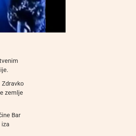
štvenim
je.
e Zdravko
ve zemlje
ćine Bar
 iza