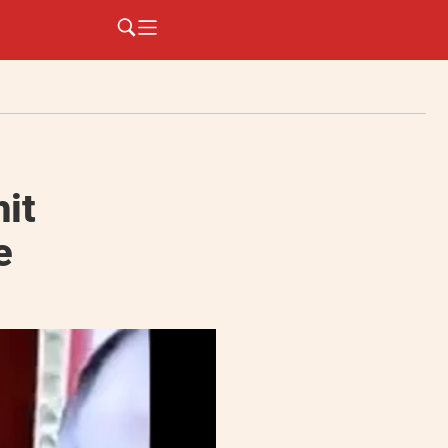
hit
e