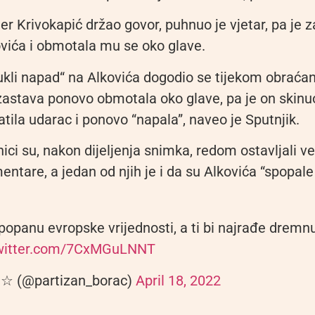
er Krivokapić držao govor, puhnuo je vjetar, pa je 
ovića i obmotala mu se oko glave.
kli napad“ na Alkovića dogodio se tijekom obraćan
astava ponovo obmotala oko glave, pa je on skinuo,
tila udarac i ponovo “napala”, naveo je Sputnjik.
nici su, nakon dijeljenja snimka, redom ostavljali 
ntare, a jedan od njih je i da su Alkovića “spopal
popanu evropske vrijednosti, a ti bi najrađe dremn
twitter.com/7CxMGuLNNT
 ☆ (@partizan_borac)
April 18, 2022