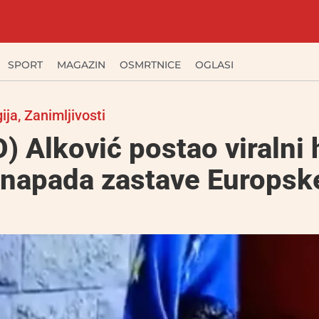
SPORT
MAGAZIN
OSMRTNICE
OGLASI
ija
,
Zanimljivosti
) Alković postao viralni 
“napada zastave Europsk