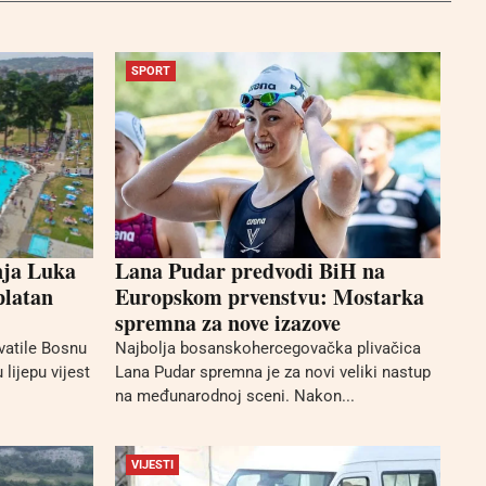
SPORT
nja Luka
Lana Pudar predvodi BiH na
platan
Europskom prvenstvu: Mostarka
spremna za nove izazove
vatile Bosnu
Najbolja bosanskohercegovačka plivačica
 lijepu vijest
Lana Pudar spremna je za novi veliki nastup
na međunarodnoj sceni. Nakon...
VIJESTI