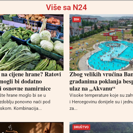
Više sa N24
BIH
 na cijene hrane? Ratovi
Zbog velikih vrućina Ba
 mogli bi dodatno
građanima poklanja bes
i osnovne namirnice
ulaz na „Akvanu“
ište hrane moglo bi se u
Visoke temperature koje su zah
zdoblju ponovno naći pod
i Hercegovinu donijele su i jednu
iskom. Kombinacija...
za...
DRUŠTVO