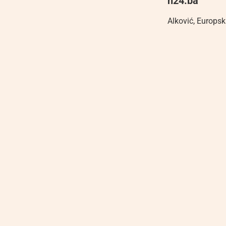
n24.ba
Alković
,
Europsk