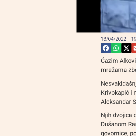
18/04/2022
19
Ćazim Alkovi
mrežama zbog
Nesvakidašnj
Krivokapić i 
Aleksandar St
Njih dvojica
Dušanom Raič
govornice, po