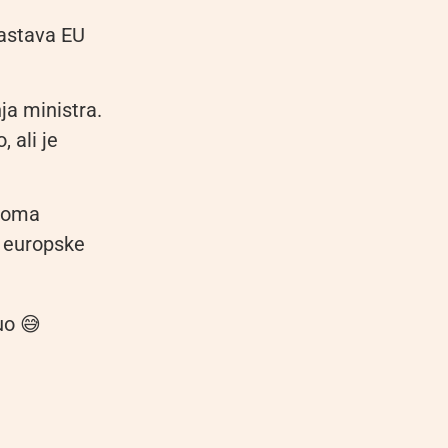
zastava EU
ja ministra.
 ali je
veoma
e europske
uo 😅