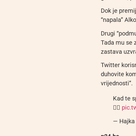
Dok je premij
“napala” Alk
Drugi “podmu
Tada mu se z
zastava uzvra
Twitter koris
duhovite kome
vrijednosti”.
Kad te s
👇🏼
pic.
— Hajka