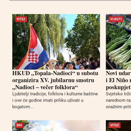
VITEZ
VIJESTI
HKUD „Topala-Nadioci“ u subotu
Novi udar
organizira XV. jubilarnu smotru
i El Niño
„Nadioci – večer folklora“
poskupjet
Ljubitelji tradicije, folklora i kulturne baštine
Svjetsko trž
i ove će godine imati priliku uživati u
narednom ra
bogatom...
snažnim prit
BIH
VITEZ