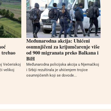
Međunarodna akcija: Uhićeni
moć
osumnjičeni za krijumčarenje više
 trebao
od 900 migranata preko Balkana i
BiH
j Večeriskoj
Međunarodna policijska akcija u Njemačkoj
i velikoj
i Srbiji rezultirala je uhićenjem trojice
osumnjičenih koji se dovode...