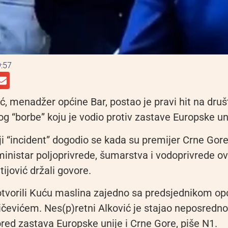
:57
ć, menadžer općine Bar, postao je pravi hit na dru
 “borbe” koju je vodio protiv zastave Europske uni
i “incident” dogodio se kada su premijer Crne Gor
ministar poljoprivrede, šumarstva i vodoprivrede o
ijović držali govore.
 otvorili Kuću maslina zajedno sa predsjednikom op
evićem. Nes(p)retni Alković je stajao neposredno
red zastava Europske unije i Crne Gore, piše N1.