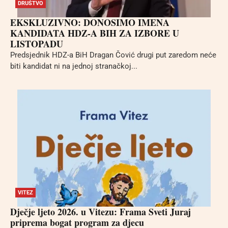
DRUŠTVO
EKSKLUZIVNO: DONOSIMO IMENA
KANDIDATA HDZ-A BIH ZA IZBORE U
LISTOPADU
Predsjednik HDZ-a BiH Dragan Čović drugi put zaredom neće
biti kandidat ni na jednoj stranačkoj...
VITEZ
Dječje ljeto 2026. u Vitezu: Frama Sveti Juraj
priprema bogat program za djecu