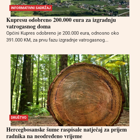
INFORMATIVNI SADRŽAJ
Kupresu odobreno 200.000 eura za izgradnju
vatrogasnog doma
Općini Kupres odobreno je 200.000 eura, odnosno oko
391.000 KM, za prvu fazu izgradnje vatrogasnog...
DRUŠTVO
Hercegbosanske šume raspisale natječaj za prijem
radnika na neodređeno vrijeme