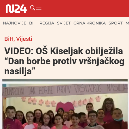
NAJNOVIJE
BIH
REGIJA
SVIJET
CRNA KRONIKA
SPORT
M
BiH
,
Vijesti
VIDEO: OŠ Kiseljak obilježila
“Dan borbe protiv vršnjačkog
nasilja”