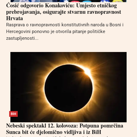
Ćosić odgovorio Konakoviću: Umjesto etničkog
prebrojavanja, osigurajte stvarnu ravnopravnost
Hrvata
Rasprava o ravnopravnosti konstitutivnih naroda u Bosni i
Hercegovini ponovno je otvorila pitanje političke
zastupljenosti...
BIH
Nebeski spektakl 12. kolovoza: Potpuna pomrčina
Sunca bit će djelomično vidljiva i iz BiH