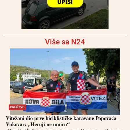
Više sa N24
DRUŠTVO
Vitežani dio prve biciklističke karavane Popovača –
Vukovar: „Heroji ne umiru“