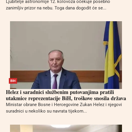
Ljubitelje astronomije 12. kolovoza očekuje posebno
zanimljiv prizor na nebu. Toga dana dogodit će se...
BIH
Helez i saradnici službenim putovanjima pratili
utakmice reprezentacije BiH, troškove snosila država
Ministar obrane Bosne i Hercegovine Zukan Helez i njegovi
suradnici u nekoliko su navrata tijekom...