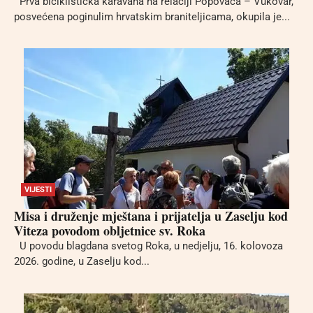
Prva biciklistička karavana na relaciji Popovača – Vukovar,
posvećena poginulim hrvatskim braniteljicama, okupila je...
VIJESTI
Misa i druženje mještana i prijatelja u Zaselju kod
Viteza povodom obljetnice sv. Roka
U povodu blagdana svetog Roka, u nedjelju, 16. kolovoza
2026. godine, u Zaselju kod...