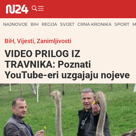
NAJNOVIJE
BIH
REGIJA
SVIJET
CRNA KRONIKA
SPORT
M
BiH
,
Vijesti
,
Zanimljivosti
VIDEO PRILOG IZ
TRAVNIKA: Poznati
YouTube-eri uzgajaju nojeve