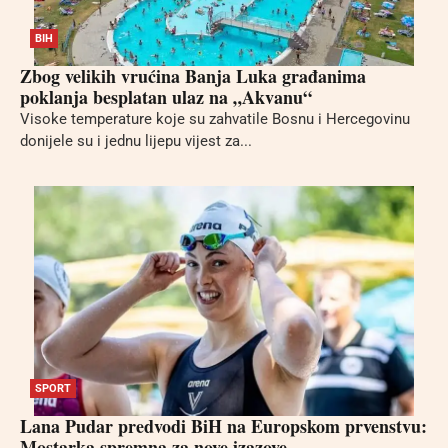
BIH
Zbog velikih vrućina Banja Luka građanima
poklanja besplatan ulaz na „Akvanu“
Visoke temperature koje su zahvatile Bosnu i Hercegovinu
donijele su i jednu lijepu vijest za...
SPORT
Lana Pudar predvodi BiH na Europskom prvenstvu:
Mostarka spremna za nove izazove