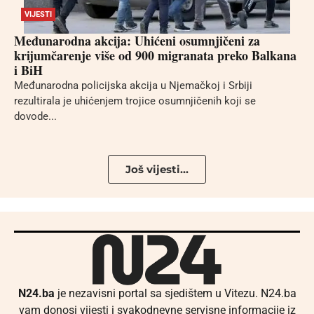
VIJESTI
Međunarodna akcija: Uhićeni osumnjičeni za
krijumčarenje više od 900 migranata preko Balkana
i BiH
Međunarodna policijska akcija u Njemačkoj i Srbiji
rezultirala je uhićenjem trojice osumnjičenih koji se
dovode...
Još vijesti...
N24.ba
je nezavisni portal sa sjedištem u Vitezu. N24.ba
vam donosi vijesti i svakodnevne servisne informacije iz