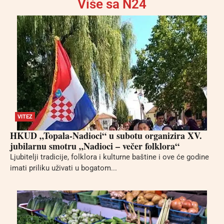
Više sa N24
VITEZ
HKUD „Topala-Nadioci“ u subotu organizira XV.
jubilarnu smotru „Nadioci – večer folklora“
Ljubitelji tradicije, folklora i kulturne baštine i ove će godine
imati priliku uživati u bogatom...