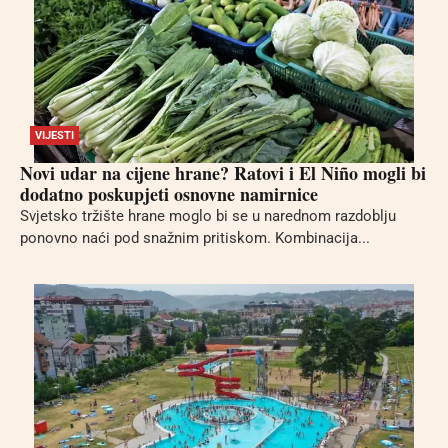
VIJESTI
Novi udar na cijene hrane? Ratovi i El Niño mogli bi
dodatno poskupjeti osnovne namirnice
Svjetsko tržište hrane moglo bi se u narednom razdoblju
ponovno naći pod snažnim pritiskom. Kombinacija...