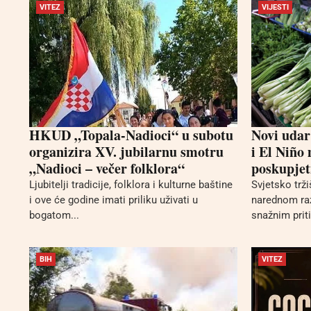
VITEZ
VIJESTI
HKUD „Topala-Nadioci“ u subotu
Novi udar
organizira XV. jubilarnu smotru
i El Niño
„Nadioci – večer folklora“
poskupjet
Ljubitelji tradicije, folklora i kulturne baštine
Svjetsko trž
i ove će godine imati priliku uživati u
narednom ra
bogatom...
snažnim prit
BIH
VITEZ