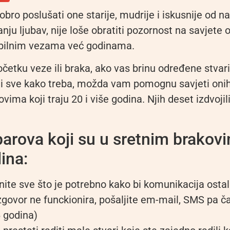
bro poslušati one starije, mudrije i iskusnije od n
anju ljubav, nije loše obratiti pozornost na savjete o
abilnim vezama već godinama.
četku veze ili braka, ako vas brinu određene stvari
 li sve kako treba, možda vam pomognu savjeti onih
vima koji traju 20 i više godina. Njih deset izdvoji
parova koji su u sretnim brakovi
ina:
inite sve što je potrebno kako bi komunikacija osta
govor ne funckionira, pošaljite em-mail, SMS pa ča
 godina)