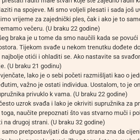
prestati raditi male stvari koje ste zajedno radili k
laziti na spojeve. Mi smo voljeli plesati i sada još u
imo vrijeme za zajednički ples, čak i ako je to samo
remamo večeru. (U braku 22 godine)
šeg braka je u tome da smo naučili kada se povući i
ostora. Tijekom svađe u nekom trenutku dođete do
 najbolje otići i ohladiti se. Ako nastavite sa svađo
je. (U braku 21 godinu)
vjenčate, lako je o sebi početi razmišljati kao o jed
đutim, važno je ostati individua. Uostalom, to je on
pružnika privuklo k vama. (U braku 22 godine)
 često uzrok svađa i lako je okriviti supružnika za 
toga, naučite prepoznati što vas stvarno muči i po
ti na drugoj strani. (U braku 32 godine)
samo pretpostavljati da druga strana zna da cijen