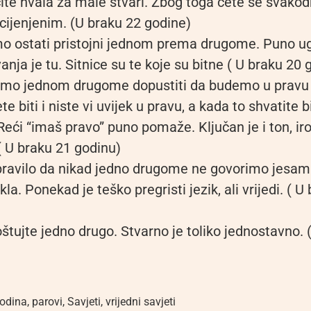
cite hvala za male stvari. Zbog toga ćete se svako
 cijenjenim. (U braku 22 godine)
o ostati pristojni jednom prema drugome. Puno u
anja je tu. Sitnice su te koje su bitne ( U braku 20 
smo jednom drugome dopustiti da budemo u pravu i 
 biti i niste vi uvijek u pravu, a kada to shvatite b
. Reći “imaš pravo” puno pomaže. Ključan je i ton, ir
( U braku 21 godinu)
avilo da nikad jedno drugome ne govorimo jesam 
la. Ponekad je teško pregristi jezik, ali vrijedi. ( U
tujte jedno drugo. Stvarno je toliko jednostavno. 
odina
,
parovi
,
Savjeti
,
vrijedni savjeti