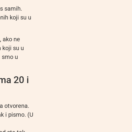
as samih.
nih koji su u
, ako ne
 koji su u
li smo u
ma 20 i
la otvorena.
k i pismo. (U