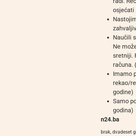
radi. Re
osjećati
Nastojim
zahvaljiv
Naučili 
Ne možete
sretniji
računa. 
Imamo pr
rekao/rek
godine)
Samo poš
godina)
n24.ba
brak
,
dvadeset g