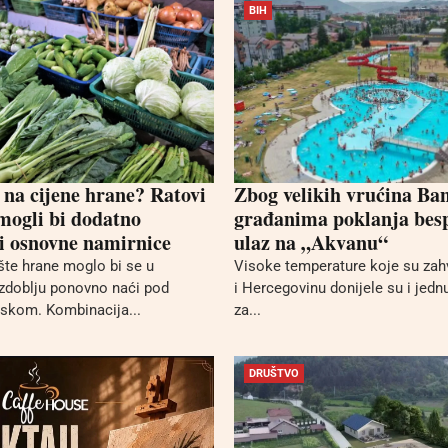
BIH
 na cijene hrane? Ratovi
Zbog velikih vrućina Ba
 mogli bi dodatno
građanima poklanja bes
i osnovne namirnice
ulaz na „Akvanu“
ište hrane moglo bi se u
Visoke temperature koje su zah
zdoblju ponovno naći pod
i Hercegovinu donijele su i jednu
iskom. Kombinacija...
za...
DRUŠTVO