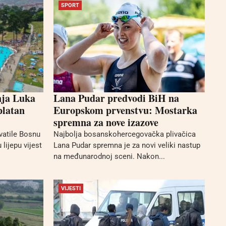
SPORT
nja Luka
Lana Pudar predvodi BiH na
platan
Europskom prvenstvu: Mostarka
spremna za nove izazove
vatile Bosnu
Najbolja bosanskohercegovačka plivačica
 lijepu vijest
Lana Pudar spremna je za novi veliki nastup
na međunarodnoj sceni. Nakon...
VIJESTI