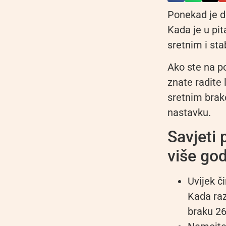
Ponekad je do
Kada je u pit
sretnim i st
Ako ste na po
znate radite
sretnim brako
nastavku.
Savjeti 
više god
Uvijek č
Kada raz
braku 26