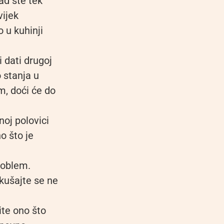
ad ste tek
vijek
 u kuhinji
 dati drugoj
 stanja u
m, doći će do
noj polovici
o što je
problem.
kušajte se ne
ite ono što