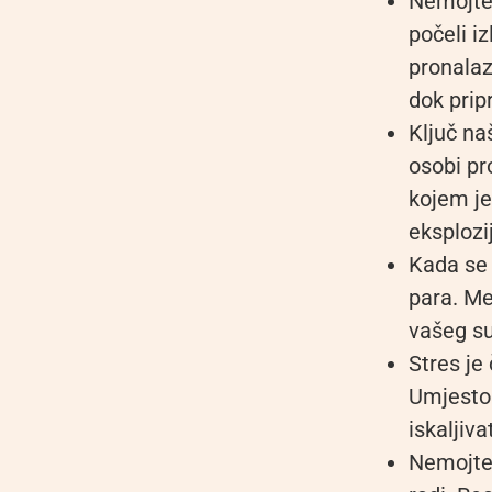
Nemojte 
počeli iz
pronalaz
dok prip
Ključ na
osobi pr
kojem je
eksplozi
Kada se 
para. Me
vašeg su
Stres je
Umjesto 
iskaljiva
Nemojte 