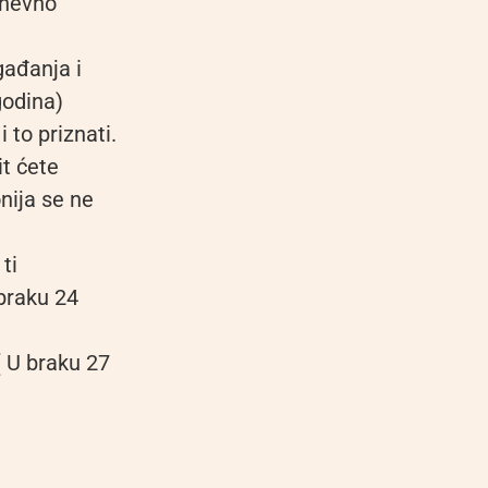
dnevno
gađanja i
godina)
to priznati.
it ćete
onija se ne
ti
 braku 24
( U braku 27