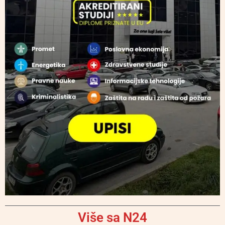
Više sa N24