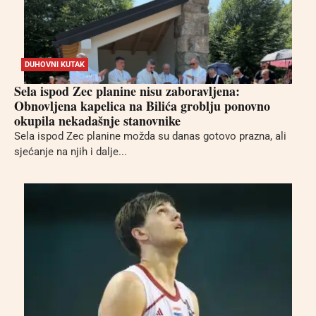
DUHOVNI KUTAK
Sela ispod Zec planine nisu zaboravljena:
Obnovljena kapelica na Bilića groblju ponovno
okupila nekadašnje stanovnike
Sela ispod Zec planine možda su danas gotovo prazna, ali
sjećanje na njih i dalje...