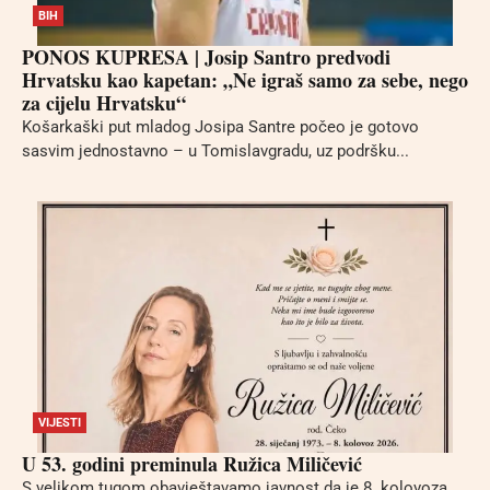
BIH
PONOS KUPRESA | Josip Santro predvodi
Hrvatsku kao kapetan: „Ne igraš samo za sebe, nego
za cijelu Hrvatsku“
Košarkaški put mladog Josipa Santre počeo je gotovo
sasvim jednostavno – u Tomislavgradu, uz podršku...
VIJESTI
U 53. godini preminula Ružica Miličević
S velikom tugom obavještavamo javnost da je 8. kolovoza