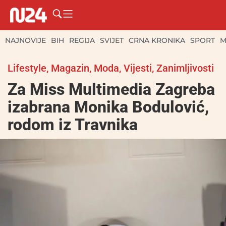
NAJNOVIJE
BIH
REGIJA
SVIJET
CRNA KRONIKA
SPORT
M
Lifestyle
,
Magazin
,
Moda
,
Vijesti
,
Zanimljivosti
Za Miss Multimedia Zagreba
izabrana Monika Bodulović,
rodom iz Travnika