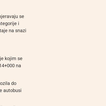
mjeravaju se
tegorije i
taje na snazi
je kojim se
 14+000 na
ozila do
će autobusi