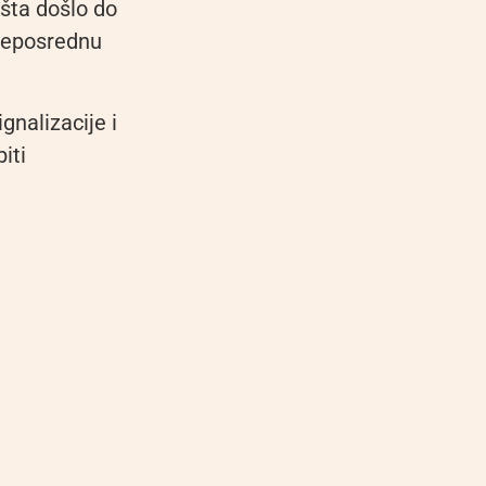
išta došlo do
 neposrednu
gnalizacije i
iti