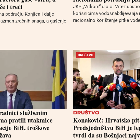
že i treći
JKP „Vitkom“ d.o.o. Vitez uputio
korisnicima vodosnabdijevanja 
na području Konjica i dalje
racionalno korištenje pitke vode,
gažman zračnih snaga, a gašenje
DRUŠTVO
aradnici službenim
DRUŠTVO
ma pratili utakmice
Konaković: Hrvatsko pit
acije BiH, troškove
Predsjedništvu BiH je leg
ržava
tvrdi da su Bošnjaci najv