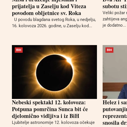
prijatelja u Zaselju kod Viteza
subotu sti
povodom obljetnice sv. Roka
Veliki požar 
zahtijeva an
U povodu blagdana svetog Roka, u nedjelju,
je dodatno...
16. kolovoza 2026. godine, u Zaselju kod...
BIH
BIH
Nebeski spektakl 12. kolovoza:
Helez i s
Potpuna pomrčina Sunca bit će
putovanji
djelomično vidljiva i iz BiH
reprezent
snosila d
Ljubitelje astronomije 12. kolovoza očekuje