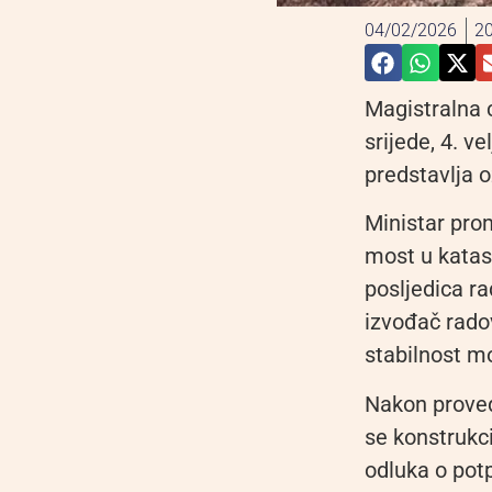
04/02/2026
20
Magistralna 
srijede, 4. ve
predstavlja o
Ministar prom
most u katast
posljedica ra
izvođač rado
stabilnost mo
Nakon proved
se konstrukc
odluka o potp