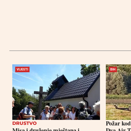
VIJESTI
BIH
Požar kod
DRUSTVO
Misa i druženje mještana i
Dva Air T