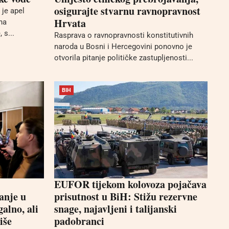
osigurajte stvarnu ravnopravnost
 je apel
Hrvata
na
 s...
Rasprava o ravnopravnosti konstitutivnih
naroda u Bosni i Hercegovini ponovno je
otvorila pitanje političke zastupljenosti...
BIH
EUFOR tijekom kolovoza pojačava
anje u
prisutnost u BiH: Stižu rezervne
alno, ali
snage, najavljeni i talijanski
iše
padobranci