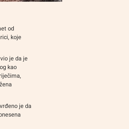
met od
rici, koje
io je da je
log kao
riječima,
ožena
vrđeno je da
donesena