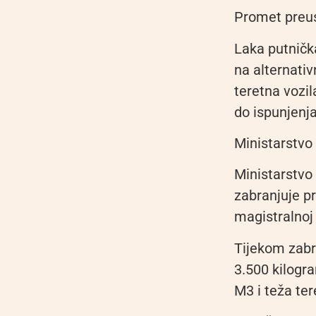
Promet preus
Laka putničk
na alternativ
teretna vozil
do ispunjenja
Ministarstvo
Ministarstvo 
zabranjuje p
magistralnoj 
Tijekom zabra
3.500 kilogr
M3 i teža ter