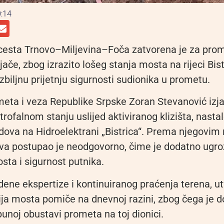
:14
cesta Trnovo–Miljevina–Foča zatvorena je za pro
ljače, zbog izrazito lošeg stanja mosta na rijeci Bist
zbiljnu prijetnju sigurnosti sudionika u prometu.
eta i veza Republike Srpske Zoran Stevanović izjav
rofalnom stanju uslijed aktiviranog klizišta, nasta
dova na Hidroelektrani „Bistrica“. Prema njegovim 
va postupao je neodgovorno, čime je dodatno ugr
sta i sigurnost putnika.
ene ekspertize i kontinuiranog praćenja terena, ut
ija mosta pomiče na dnevnoj razini, zbog čega je 
unoj obustavi prometa na toj dionici.