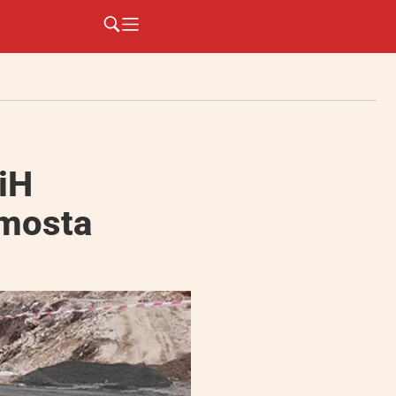
iH
 mosta