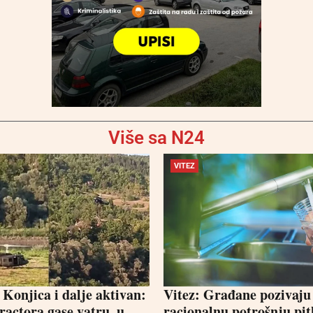
Više sa N24
VITEZ
 Konjica i dalje aktivan:
Vitez: Građane pozivaju
ractora gase vatru, u
racionalnu potrošnju pit