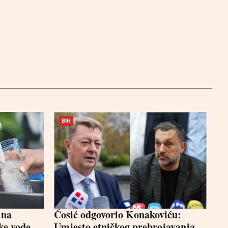
BIH
 na
Ćosić odgovorio Konakoviću:
ke vode
Umjesto etničkog prebrojavanja,