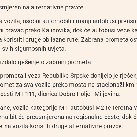
mjeren na alternativne pravce
a vozila, osobni automobili i manji autobusi preus
ni pravac preko Kalinovika, dok će autobusi veće ka
a koristiti druge obilazne rute. Zabrana prometa os
 svih sigurnosnih uvjeta.
 izdalo rješenje o zabrani prometa
prometa i veza Republike Srpske donijelo je rješen
romet za sva vozila preko mosta na stacionaži km
cesti M-I 111, dionica Dobro Polje–Miljevina.
ne, vozila kategorije M1, autobusi M2 te teretna v
ama bit će preusmjerena na regionalne ceste, dok 
etna vozila koristiti druge alternativne pravce.