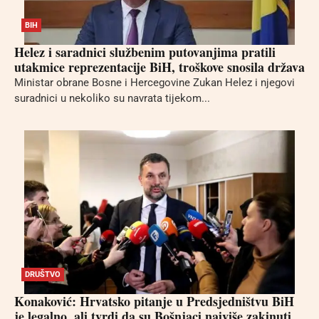
BIH
Helez i saradnici službenim putovanjima pratili
utakmice reprezentacije BiH, troškove snosila država
Ministar obrane Bosne i Hercegovine Zukan Helez i njegovi
suradnici u nekoliko su navrata tijekom...
DRUŠTVO
Konaković: Hrvatsko pitanje u Predsjedništvu BiH
je legalno, ali tvrdi da su Bošnjaci najviše zakinuti