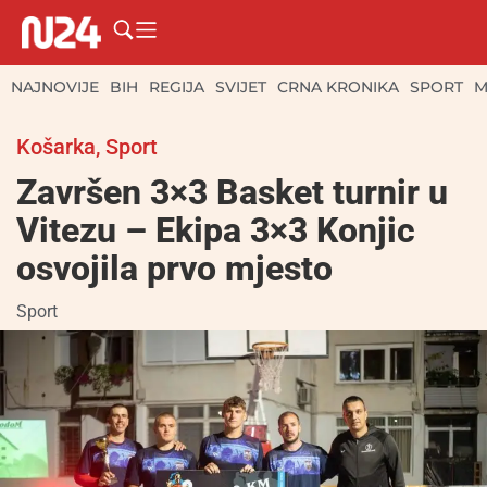
NAJNOVIJE
BIH
REGIJA
SVIJET
CRNA KRONIKA
SPORT
M
Košarka
,
Sport
Završen 3×3 Basket turnir u
Vitezu – Ekipa 3×3 Konjic
osvojila prvo mjesto
Sport