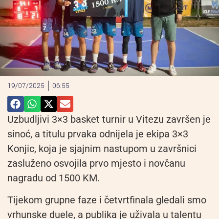
19/07/2025
06:55
Uzbudljivi 3×3 basket turnir u Vitezu završen je
sinoć, a titulu prvaka odnijela je ekipa 3×3
Konjic, koja je sjajnim nastupom u završnici
zasluženo osvojila prvo mjesto i novčanu
nagradu od 1500 KM.
Tijekom grupne faze i četvrtfinala gledali smo
vrhunske duele, a publika je uživala u talentu