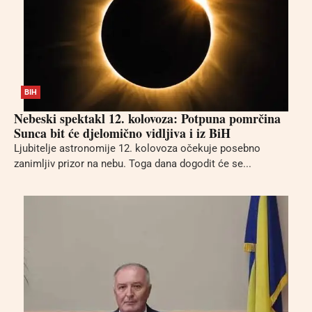
BIH
Nebeski spektakl 12. kolovoza: Potpuna pomrčina
Sunca bit će djelomično vidljiva i iz BiH
Ljubitelje astronomije 12. kolovoza očekuje posebno
zanimljiv prizor na nebu. Toga dana dogodit će se...