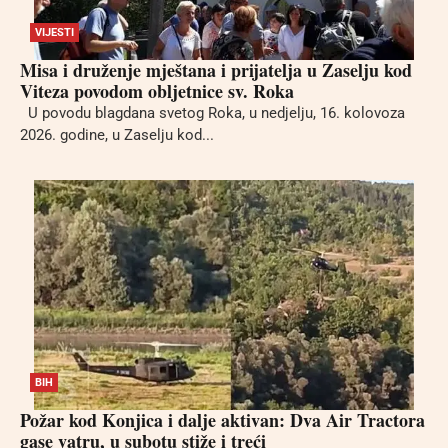
VIJESTI
Misa i druženje mještana i prijatelja u Zaselju kod
Viteza povodom obljetnice sv. Roka
U povodu blagdana svetog Roka, u nedjelju, 16. kolovoza
2026. godine, u Zaselju kod...
BIH
Požar kod Konjica i dalje aktivan: Dva Air Tractora
gase vatru, u subotu stiže i treći