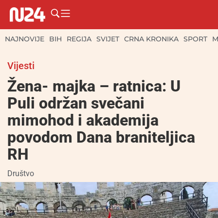
NAJNOVIJE
BIH
REGIJA
SVIJET
CRNA KRONIKA
SPORT
M
Vijesti
Žena- majka – ratnica: U
Puli održan svečani
mimohod i akademija
povodom Dana braniteljica
RH
Društvo