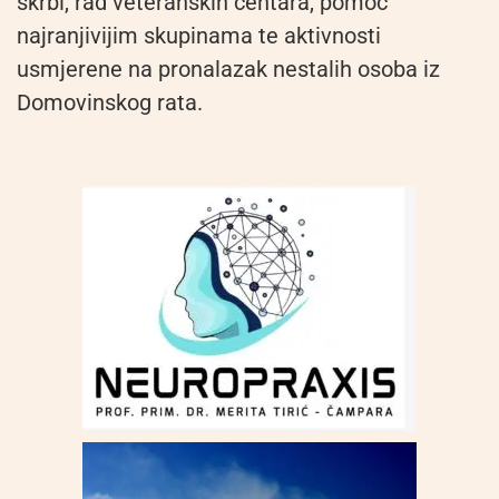
skrbi, rad veteranskih centara, pomoć
najranjivijim skupinama te aktivnosti
usmjerene na pronalazak nestalih osoba iz
Domovinskog rata.