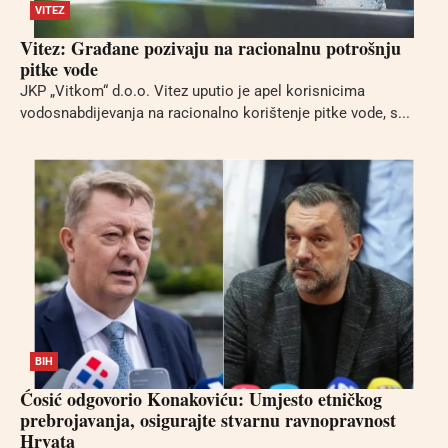
VITEZ
Vitez: Građane pozivaju na racionalnu potrošnju
pitke vode
JKP „Vitkom“ d.o.o. Vitez uputio je apel korisnicima
vodosnabdijevanja na racionalno korištenje pitke vode, s...
BIH
Ćosić odgovorio Konakoviću: Umjesto etničkog
prebrojavanja, osigurajte stvarnu ravnopravnost
Hrvata