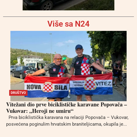
Više sa N24
DRUŠTVO
Vitežani dio prve biciklističke karavane Popovača –
Vukovar: „Heroji ne umiru“
Prva biciklistička karavana na relaciji Popovača – Vukovar,
posvećena poginulim hrvatskim braniteljicama, okupila je...