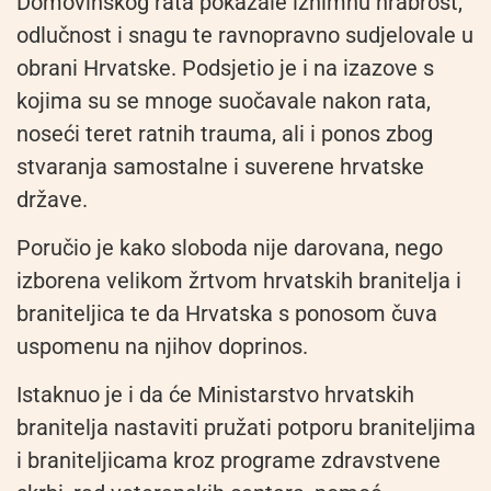
Domovinskog rata pokazale iznimnu hrabrost,
odlučnost i snagu te ravnopravno sudjelovale u
obrani Hrvatske. Podsjetio je i na izazove s
kojima su se mnoge suočavale nakon rata,
noseći teret ratnih trauma, ali i ponos zbog
stvaranja samostalne i suverene hrvatske
države.
Poručio je kako sloboda nije darovana, nego
izborena velikom žrtvom hrvatskih branitelja i
braniteljica te da Hrvatska s ponosom čuva
uspomenu na njihov doprinos.
Istaknuo je i da će Ministarstvo hrvatskih
branitelja nastaviti pružati potporu braniteljima
i braniteljicama kroz programe zdravstvene