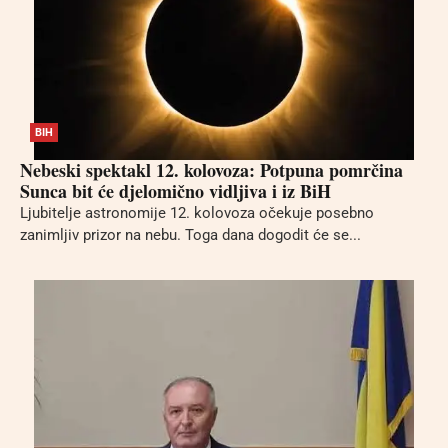
BIH
Nebeski spektakl 12. kolovoza: Potpuna pomrčina
Sunca bit će djelomično vidljiva i iz BiH
Ljubitelje astronomije 12. kolovoza očekuje posebno
zanimljiv prizor na nebu. Toga dana dogodit će se...