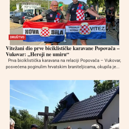
DRUŠTVO
Vitežani dio prve biciklističke karavane Popovača –
Vukovar: „Heroji ne umiru“
Prva biciklistička karavana na relaciji Popovača – Vukovar,
posvećena poginulim hrvatskim braniteljicama, okupila je...