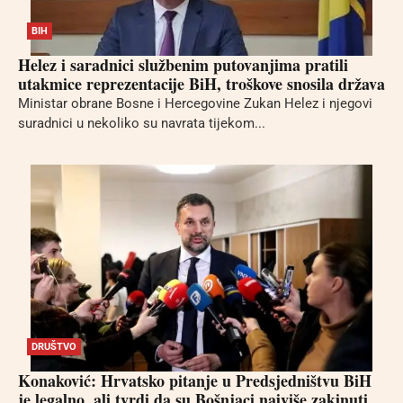
BIH
Helez i saradnici službenim putovanjima pratili
utakmice reprezentacije BiH, troškove snosila država
Ministar obrane Bosne i Hercegovine Zukan Helez i njegovi
suradnici u nekoliko su navrata tijekom...
DRUŠTVO
Konaković: Hrvatsko pitanje u Predsjedništvu BiH
je legalno, ali tvrdi da su Bošnjaci najviše zakinuti