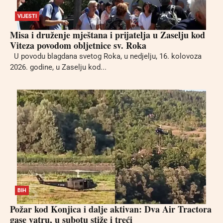
VIJESTI
Misa i druženje mještana i prijatelja u Zaselju kod
Viteza povodom obljetnice sv. Roka
U povodu blagdana svetog Roka, u nedjelju, 16. kolovoza
2026. godine, u Zaselju kod...
BIH
Požar kod Konjica i dalje aktivan: Dva Air Tractora
gase vatru, u subotu stiže i treći