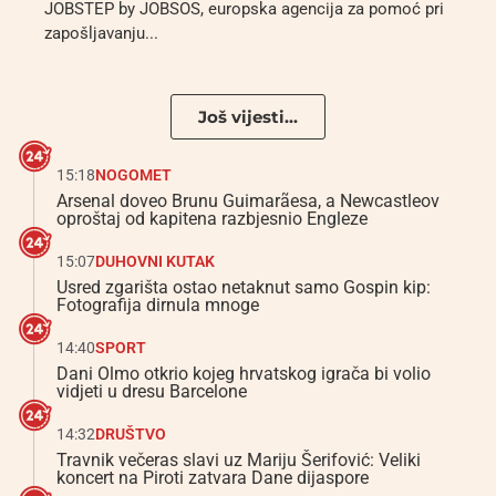
JOBSTEP by JOBSOS, europska agencija za pomoć pri
zapošljavanju...
Još vijesti...
15:18
NOGOMET
Arsenal doveo Brunu Guimarãesa, a Newcastleov
oproštaj od kapitena razbjesnio Engleze
15:07
DUHOVNI KUTAK
Usred zgarišta ostao netaknut samo Gospin kip:
Fotografija dirnula mnoge
14:40
SPORT
Dani Olmo otkrio kojeg hrvatskog igrača bi volio
vidjeti u dresu Barcelone
14:32
DRUŠTVO
Travnik večeras slavi uz Mariju Šerifović: Veliki
koncert na Piroti zatvara Dane dijaspore