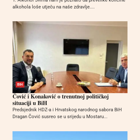
1. Alkohol Svima nam je poznato da prevelike količine
alkohola loše utječu na naše zdravlje....
BIH
Čović i Konaković o trenutnoj političkoj
situaciji u BiH
Predsjednik HDZ-a i Hrvatskog narodnog sabora BiH
Dragan Čović susreo se u srijedu u Mostaru...