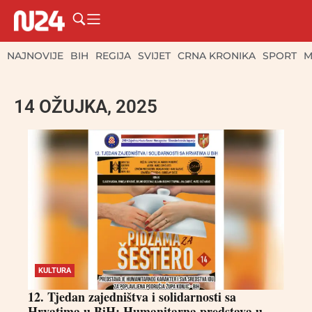
NAJNOVIJE
BIH
REGIJA
SVIJET
CRNA KRONIKA
SPORT
M
14 OŽUJKA, 2025
KULTURA
12. Tjedan zajedništva i solidarnosti sa
Hrvatima u BiH: Humanitarna predstava u