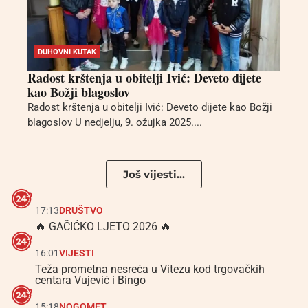
DUHOVNI KUTAK
Radost krštenja u obitelji Ivić: Deveto dijete
kao Božji blagoslov
Radost krštenja u obitelji Ivić: Deveto dijete kao Božji
blagoslov U nedjelju, 9. ožujka 2025....
Još vijesti...
17:13
DRUŠTVO
🔥 GAČIĆKO LJETO 2026 🔥
16:01
VIJESTI
Teža prometna nesreća u Vitezu kod trgovačkih
centara Vujević i Bingo
15:18
NOGOMET