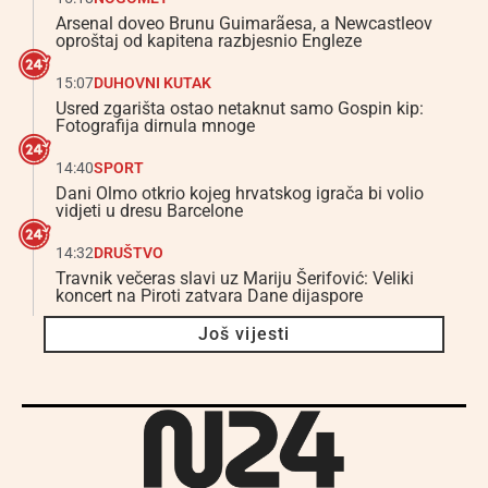
Arsenal doveo Brunu Guimarãesa, a Newcastleov
oproštaj od kapitena razbjesnio Engleze
15:07
DUHOVNI KUTAK
Usred zgarišta ostao netaknut samo Gospin kip:
Fotografija dirnula mnoge
14:40
SPORT
Dani Olmo otkrio kojeg hrvatskog igrača bi volio
vidjeti u dresu Barcelone
14:32
DRUŠTVO
Travnik večeras slavi uz Mariju Šerifović: Veliki
koncert na Piroti zatvara Dane dijaspore
Još vijesti