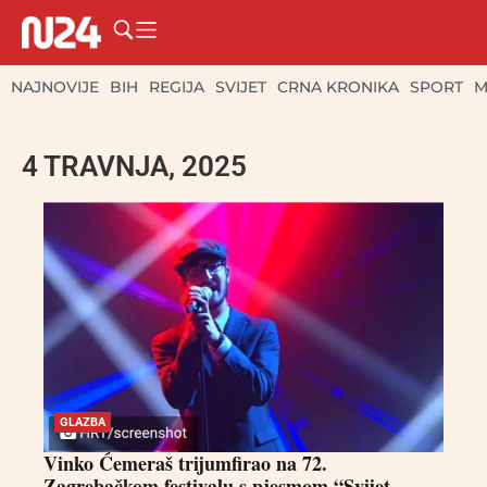
NAJNOVIJE
BIH
REGIJA
SVIJET
CRNA KRONIKA
SPORT
M
4 TRAVNJA, 2025
GLAZBA
Vinko Ćemeraš trijumfirao na 72.
Zagrebačkom festivalu s pjesmom “Svijet