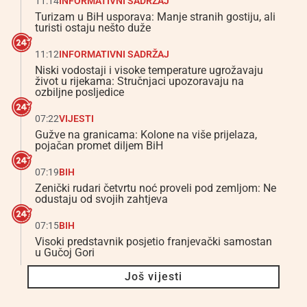
11:14
INFORMATIVNI SADRŽAJ
Turizam u BiH usporava: Manje stranih gostiju, ali
turisti ostaju nešto duže
11:12
INFORMATIVNI SADRŽAJ
Niski vodostaji i visoke temperature ugrožavaju
život u rijekama: Stručnjaci upozoravaju na
ozbiljne posljedice
07:22
VIJESTI
Gužve na granicama: Kolone na više prijelaza,
pojačan promet diljem BiH
07:19
BIH
Zenički rudari četvrtu noć proveli pod zemljom: Ne
odustaju od svojih zahtjeva
07:15
BIH
Visoki predstavnik posjetio franjevački samostan
u Gučoj Gori
Još vijesti