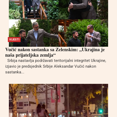
VIJESTI
Vučić nakon sastanka sa Zelenskim: „Ukrajina je
naša prijateljska zemlja“
Srbija nastavlja podržavati teritorijalni integritet Ukrajine,
izjavio je predsjednik Srbije Aleksandar Vučić nakon
sastanka...