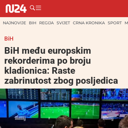
NAJNOVIJE
BIH
REGIJA
SVIJET
CRNA KRONIKA
SPORT
M
BiH
BiH među europskim
rekorderima po broju
kladionica: Raste
zabrinutost zbog posljedica