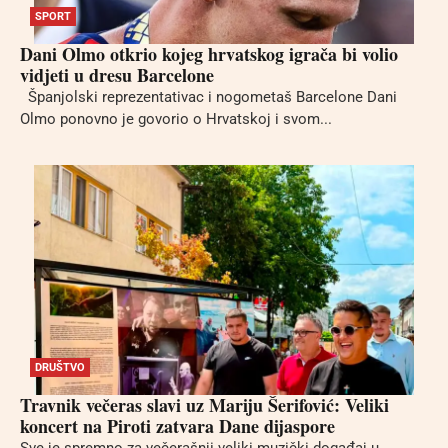
SPORT
Dani Olmo otkrio kojeg hrvatskog igrača bi volio
vidjeti u dresu Barcelone
Španjolski reprezentativac i nogometaš Barcelone Dani
Olmo ponovno je govorio o Hrvatskoj i svom...
DRUŠTVO
Travnik večeras slavi uz Mariju Šerifović: Veliki
koncert na Piroti zatvara Dane dijaspore
Sve je spremno za večerašnji veliki muzički događaj u