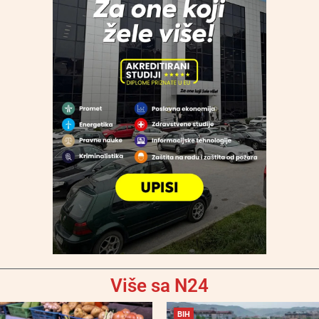
Više sa N24
BIH