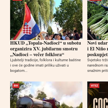
HKUD „Topala-Nadioci“ u subotu
Novi udar
organizira XV. jubilarnu smotru
i El Niño
„Nadioci – večer folklora“
poskupjet
Ljubitelji tradicije, folklora i kulturne baštine
Svjetsko trž
i ove će godine imati priliku uživati u
narednom ra
bogatom...
snažnim prit
BIH
VITEZ