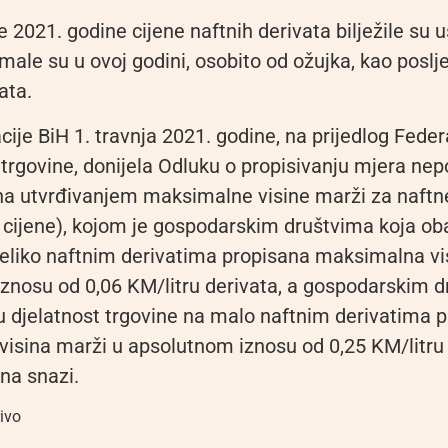
e 2021. godine cijene naftnih derivata bilježile su 
male su u ovoj godini, osobito od ožujka, kao poslj
ata.
ije BiH 1. travnja 2021. godine, na prijedlog Fede
 trgovine, donijela Odluku o propisivanju mjera ne
ena utvrđivanjem maksimalne visine marži za naftn
e cijene), kojom je gospodarskim društvima koja oba
veliko naftnim derivatima propisana maksimalna vi
znosu od 0,06 KM/litru derivata, a gospodarskim 
ju djelatnost trgovine na malo naftnim derivatima p
isina marži u apsolutnom iznosu od 0,25 KM/litru 
 na snazi.
ivo