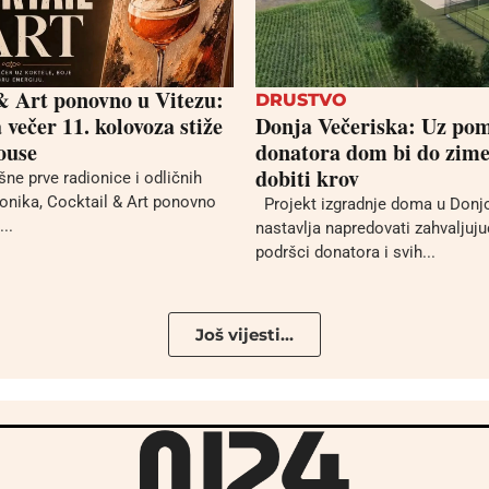
& Art ponovno u Vitezu:
DRUSTVO
večer 11. kolovoza stiže
Donja Večeriska: Uz po
ouse
donatora dom bi do zime
dobiti krov
ne prve radionice i odličnih
ionika, Cocktail & Art ponovno
Projekt izgradnje doma u Donjo
...
nastavlja napredovati zahvaljujuć
podršci donatora i svih...
Još vijesti...