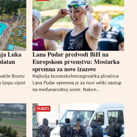
nja Luka
Lana Pudar predvodi BiH na
platan
Europskom prvenstvu: Mostarka
spremna za nove izazove
vatile Bosnu
Najbolja bosanskohercegovačka plivačica
 lijepu vijest
Lana Pudar spremna je za novi veliki nastup
na međunarodnoj sceni. Nakon...
VIJESTI