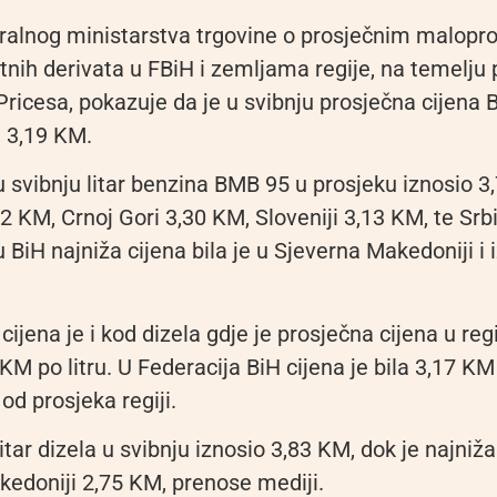
ralnog ministarstva trgovine o prosječnim malopr
tnih derivata u FBiH i zemljama regije, na temelju
Pricesa, pokazuje da je u svibnju prosječna cijena
la 3,19 KM.
 u svibnju litar benzina BMB 95 u prosjeku iznosio 3
2 KM, Crnoj Gori 3,30 KM, Sloveniji 3,13 KM, te Srbi
 BiH najniža cijena bila je u Sjeverna Makedoniji i i
cijena je i kod dizela gdje je prosječna cijena u regi
 KM po litru. U Federacija BiH cijena je bila 3,17 KM
 od prosjeka regiji.
litar dizela u svibnju iznosio 3,83 KM, dok je najniža
kedoniji 2,75 KM, prenose mediji.