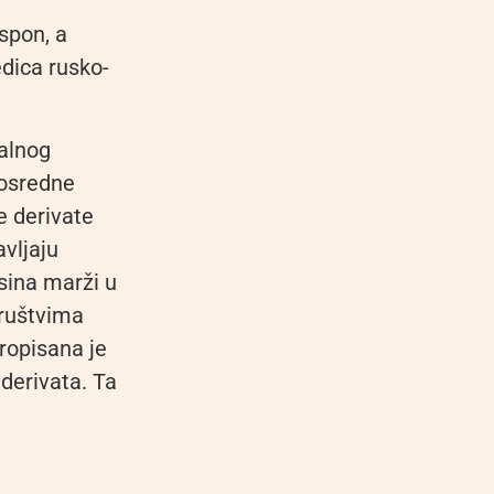
uspon, a
edica rusko-
ralnog
posredne
e derivate
vljaju
sina marži u
društvima
ropisana je
derivata. Ta