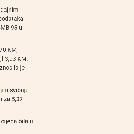
odajnim
 podataka
 BMB 95 u
,70 KM,
ji 3,03 KM.
znosila je
ji u svibnju
 i za 5,37
 cijena bila u