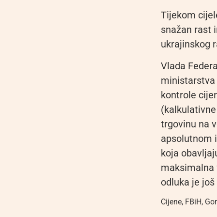
Tijekom cijel
snažan rast i
ukrajinskog r
Vlada Federac
ministarstva
kontrole cij
(kalkulativn
trgovinu na 
apsolutnom i
koja obavlja
maksimalna v
odluka je još
Cijene
,
FBiH
,
Gor