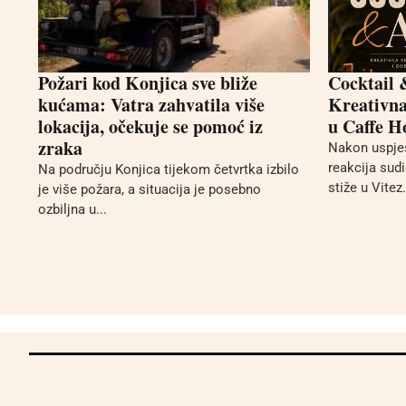
Požari kod Konjica sve bliže
Cocktail 
kućama: Vatra zahvatila više
Kreativna 
lokacija, očekuje se pomoć iz
u Caffe H
zraka
Nakon uspješ
reakcija sud
Na području Konjica tijekom četvrtka izbilo
stiže u Vitez.
je više požara, a situacija je posebno
ozbiljna u...