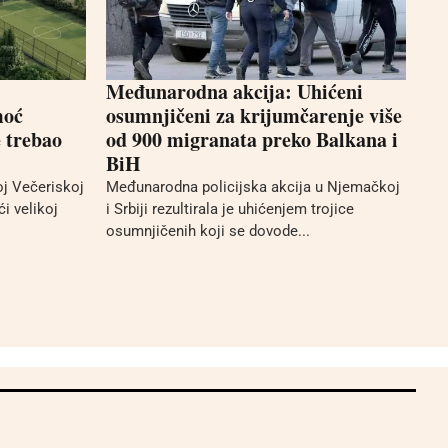
Međunarodna akcija: Uhićeni
moć
osumnjičeni za krijumčarenje više
 trebao
od 900 migranata preko Balkana i
BiH
j Večeriskoj
Međunarodna policijska akcija u Njemačkoj
i velikoj
i Srbiji rezultirala je uhićenjem trojice
osumnjičenih koji se dovode...