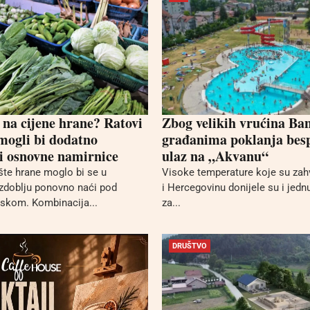
 na cijene hrane? Ratovi
Zbog velikih vrućina Ba
 mogli bi dodatno
građanima poklanja bes
i osnovne namirnice
ulaz na „Akvanu“
ište hrane moglo bi se u
Visoke temperature koje su zah
zdoblju ponovno naći pod
i Hercegovinu donijele su i jednu
iskom. Kombinacija...
za...
DRUŠTVO