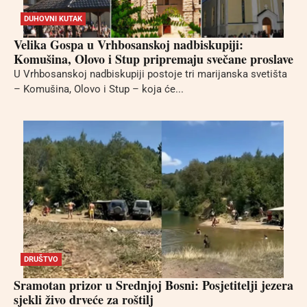
DUHOVNI KUTAK
Velika Gospa u Vrhbosanskoj nadbiskupiji:
Komušina, Olovo i Stup pripremaju svečane proslave
U Vrhbosanskoj nadbiskupiji postoje tri marijanska svetišta
– Komušina, Olovo i Stup – koja će...
DRUŠTVO
Sramotan prizor u Srednjoj Bosni: Posjetitelji jezera
sjekli živo drveće za roštilj