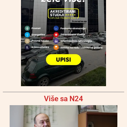
Više sa N24