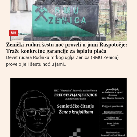
BIH
Zenički rudari šestu noć proveli u jami Raspotočje:
Traže konkretne garancije za isplatu plaća
Devet rudara Rudnika mrkog uglja Zenica (RMU Zenica)
provelo je i šestu noć u jami...