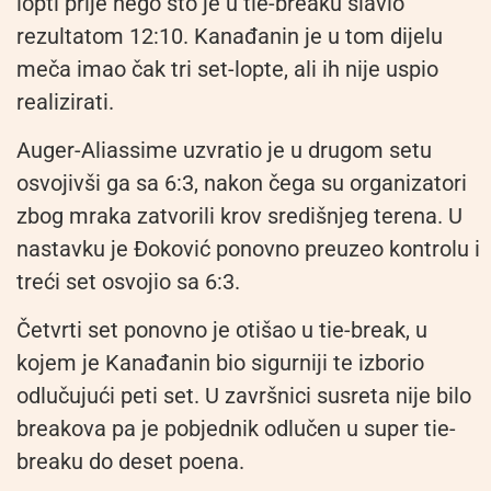
lopti prije nego što je u tie-breaku slavio
rezultatom 12:10. Kanađanin je u tom dijelu
meča imao čak tri set-lopte, ali ih nije uspio
realizirati.
Auger-Aliassime uzvratio je u drugom setu
osvojivši ga sa 6:3, nakon čega su organizatori
zbog mraka zatvorili krov središnjeg terena. U
nastavku je Đoković ponovno preuzeo kontrolu i
treći set osvojio sa 6:3.
Četvrti set ponovno je otišao u tie-break, u
kojem je Kanađanin bio sigurniji te izborio
odlučujući peti set. U završnici susreta nije bilo
breakova pa je pobjednik odlučen u super tie-
breaku do deset poena.