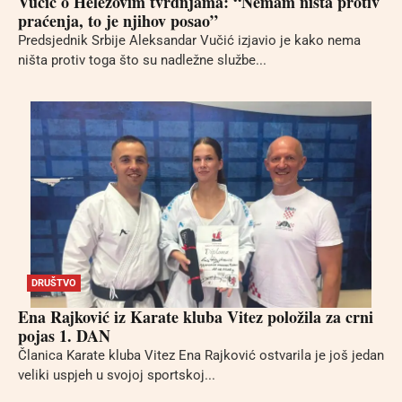
Vučić o Helezovim tvrdnjama: “Nemam ništa protiv
praćenja, to je njihov posao”
Predsjednik Srbije Aleksandar Vučić izjavio je kako nema
ništa protiv toga što su nadležne službe...
DRUŠTVO
Ena Rajković iz Karate kluba Vitez položila za crni
pojas 1. DAN
Članica Karate kluba Vitez Ena Rajković ostvarila je još jedan
veliki uspjeh u svojoj sportskoj...