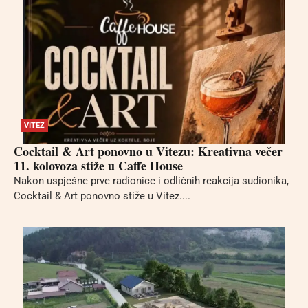
VITEZ
Cocktail & Art ponovno u Vitezu: Kreativna večer
11. kolovoza stiže u Caffe House
Nakon uspješne prve radionice i odličnih reakcija sudionika,
Cocktail & Art ponovno stiže u Vitez....