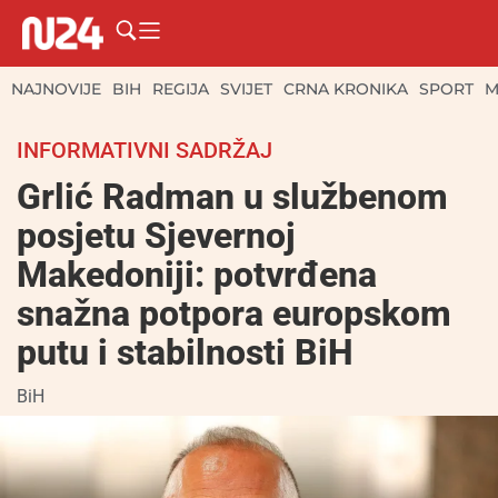
NAJNOVIJE
BIH
REGIJA
SVIJET
CRNA KRONIKA
SPORT
M
INFORMATIVNI SADRŽAJ
Grlić Radman u službenom
posjetu Sjevernoj
Makedoniji: potvrđena
snažna potpora europskom
putu i stabilnosti BiH
BiH