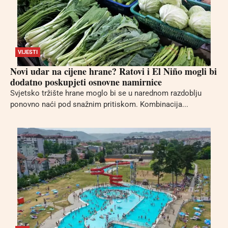
VIJESTI
Novi udar na cijene hrane? Ratovi i El Niño mogli bi
dodatno poskupjeti osnovne namirnice
Svjetsko tržište hrane moglo bi se u narednom razdoblju
ponovno naći pod snažnim pritiskom. Kombinacija...