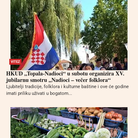
VITEZ
HKUD „Topala-Nadioci“ u subotu organizira XV.
jubilarnu smotru „Nadioci – večer folklora“
Ljubitelji tradicije, folklora i kulturne baštine i ove će godine
imati priliku uživati u bogatom...