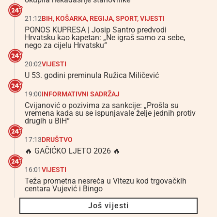
21:12
BIH
,
KOŠARKA
,
REGIJA
,
SPORT
,
VIJESTI
PONOS KUPRESA | Josip Santro predvodi
Hrvatsku kao kapetan: „Ne igraš samo za sebe,
nego za cijelu Hrvatsku“
20:02
VIJESTI
U 53. godini preminula Ružica Miličević
19:00
INFORMATIVNI SADRŽAJ
Cvijanović o pozivima za sankcije: „Prošla su
vremena kada su se ispunjavale želje jednih protiv
drugih u BiH“
17:13
DRUŠTVO
🔥 GAČIĆKO LJETO 2026 🔥
16:01
VIJESTI
Teža prometna nesreća u Vitezu kod trgovačkih
centara Vujević i Bingo
Još vijesti