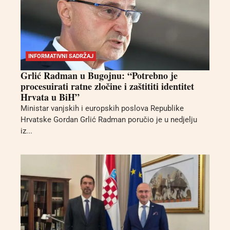
INFORMATIVNI SADRŽAJ
Grlić Radman u Bugojnu: “Potrebno je
procesuirati ratne zločine i zaštititi identitet
Hrvata u BiH”
Ministar vanjskih i europskih poslova Republike
Hrvatske Gordan Grlić Radman poručio je u nedjelju
iz...