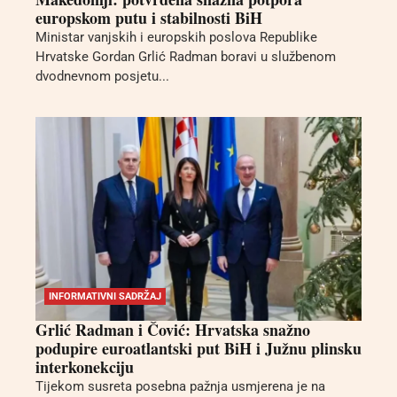
europskom putu i stabilnosti BiH
Ministar vanjskih i europskih poslova Republike
Hrvatske Gordan Grlić Radman boravi u službenom
dvodnevnom posjetu...
INFORMATIVNI SADRŽAJ
Grlić Radman i Čović: Hrvatska snažno
podupire euroatlantski put BiH i Južnu plinsku
interkonekciju
Tijekom susreta posebna pažnja usmjerena je na