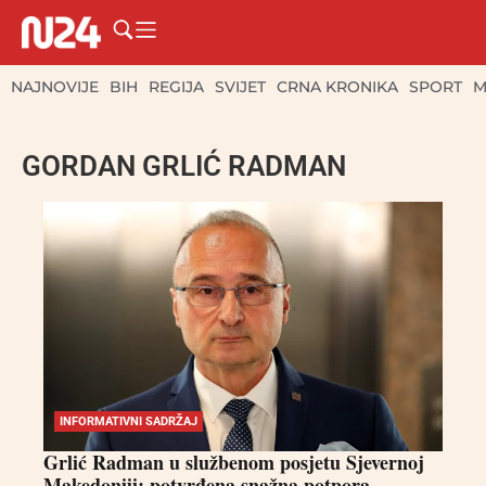
NAJNOVIJE
BIH
REGIJA
SVIJET
CRNA KRONIKA
SPORT
M
GORDAN GRLIĆ RADMAN
INFORMATIVNI SADRŽAJ
Grlić Radman u službenom posjetu Sjevernoj
Makedoniji: potvrđena snažna potpora