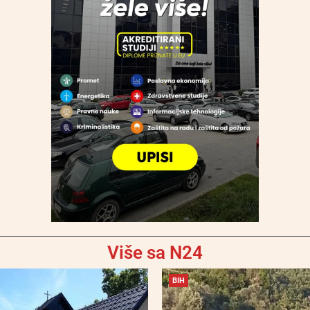
Više sa N24
BIH