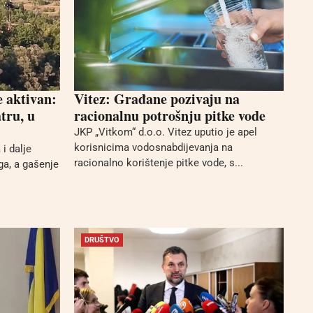
e aktivan:
Vitez: Građane pozivaju na
tru, u
racionalnu potrošnju pitke vode
JKP „Vitkom“ d.o.o. Vitez uputio je apel
korisnicima vodosnabdijevanja na
i dalje
racionalno korištenje pitke vode, s...
ga, a gašenje
DRUŠTVO