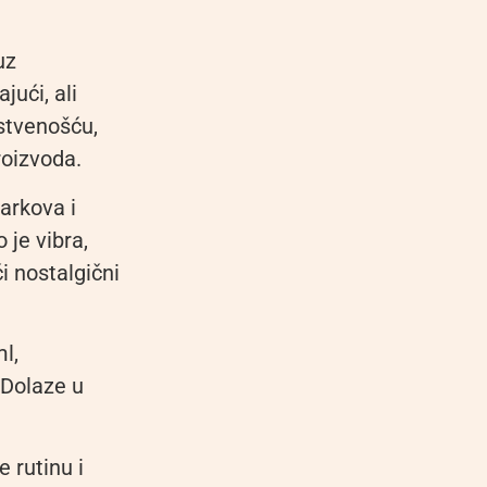
uz
jući, ali
nstvenošću,
roizvoda.
arkova i
 je vibra,
i nostalgični
l,
 Dolaze u
 rutinu i