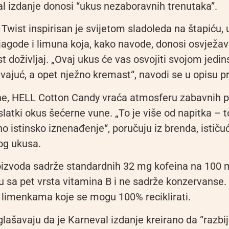
l izdanje donosi “ukus nezaboravnih trenutaka”.
wist inspirisan je svijetom sladoleda na štapiću, 
agode i limuna koja, kako navode, donosi osvježava
 doživljaj. „Ovaj ukus će vas osvojiti svojom jedi
avajuć, a opet nježno kremast“, navodi se u opisu p
ne, HELL Cotton Candy vraća atmosferu zabavnih p
slatki okus šećerne vune. „To je više od napitka – to
no istinsko iznenađenje“, poručuju iz brenda, ističuć
og ukusa.
izvoda sadrže standardnih 32 mg kofeina na 100 m
 sa pet vrsta vitamina B i ne sadrže konzervanse.
 limenkama koje se mogu 100% reciklirati.
lašavaju da je Karneval izdanje kreirano da “razbije