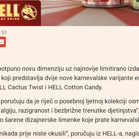
:51
potpuno novu dimenziju uz najnovije limitirano izd
 koji predstavlja dvije nove karnevalske varijante 
LL Cactus Twist i HELL Cotton Candy.
poručuju da je riječ o posebnoj ljetnoj kolekciji os
algiju, razigranost i bezbrižne trenutke djetinjstva”
vo šarene dizajnerske limenke koje prate karneval
nikada prije niste okusili“, poručuju iz HELL-a, nag