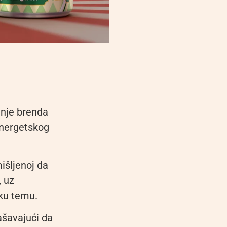
anje brenda
energetskog
mišljenoj da
, uz
sku temu.
lašavajući da