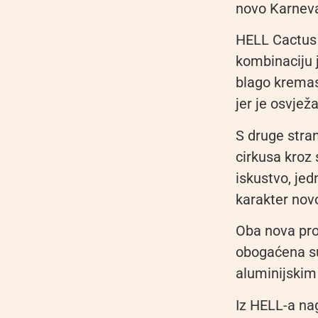
novo Karneva
HELL Cactus T
kombinaciju j
blago kremast
jer je osvjež
S druge stra
cirkusa kroz 
iskustvo, jed
karakter nov
Oba nova pro
obogaćena su
aluminijskim
Iz HELL-a nag