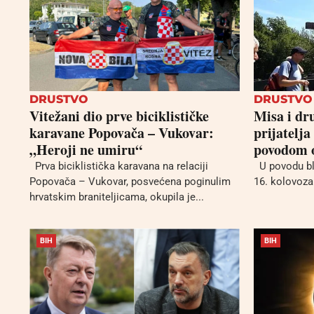
DRUSTVO
DRUSTVO
Vitežani dio prve biciklističke
Misa i dr
karavane Popovača – Vukovar:
prijatelja
„Heroji ne umiru“
povodom o
Prva biciklistička karavana na relaciji
U povodu bla
Popovača – Vukovar, posvećena poginulim
16. kolovoza 
hrvatskim braniteljicama, okupila je...
BIH
BIH