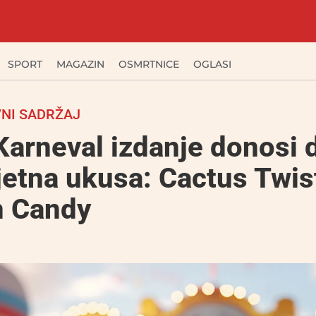
SPORT
MAGAZIN
OSMRTNICE
OGLASI
NI SADRŽAJ
arneval izdanje donosi 
jetna ukusa: Cactus Twist
n Candy