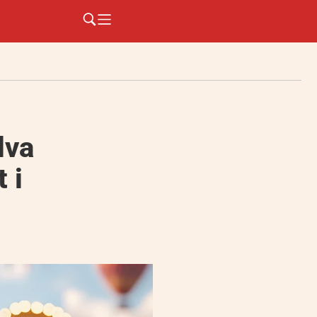
dva
 i