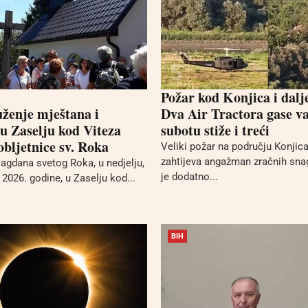
Požar kod Konjica i dalj
uženje mještana i
Dva Air Tractora gase va
 u Zaselju kod Viteza
subotu stiže i treći
bljetnice sv. Roka
Veliki požar na području Konjica 
zahtijeva angažman zračnih sna
gdana svetog Roka, u nedjelju,
je dodatno...
2026. godine, u Zaselju kod...
BIH