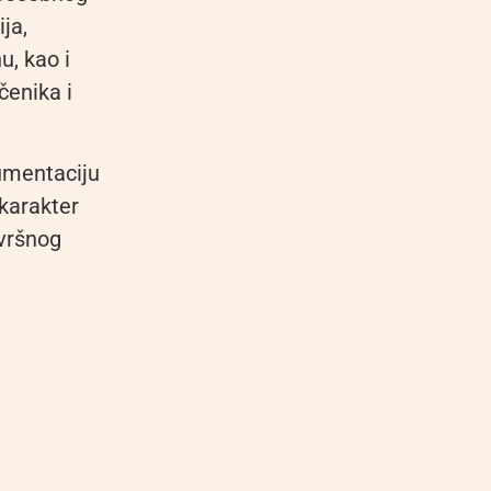
ja,
u, kao i
čenika i
umentaciju
karakter
zvršnog