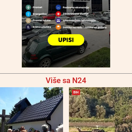
Više sa N24
BIH