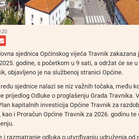
:20
dovna sjednica Općinskog vijeća Travnik zakazana j
2025. godine, s početkom u 9 sati, a održat će se u v
k, objavljeno je na službenoj stranici Općine.
edu sjednice nalazi se niz važnih točaka, među k
e prijedlog Odluke o proglašenju Grada Travnika. V
Plan kapitalnih investicija Općine Travnik za razdob
, kao i Proračun Općine Travnik za 2026. godinu te
enju.
e i razmatranje odluka o utvrđivanju udruženja od