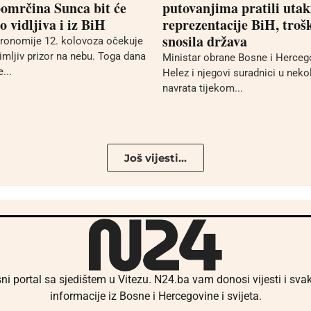
omrčina Sunca bit će
putovanjima pratili uta
 vidljiva i iz BiH
reprezentacije BiH, troš
snosila država
stronomije 12. kolovoza očekuje
mljiv prizor na nebu. Toga dana
Ministar obrane Bosne i Herceg
...
Helez i njegovi suradnici u neko
navrata tijekom...
Još vijesti...
ni portal sa sjedištem u Vitezu. N24.ba vam donosi vijesti i sv
informacije iz Bosne i Hercegovine i svijeta.