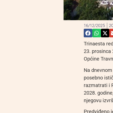
16/12/2025
20
Trinaesta re
23. prosinca 
Općine Travni
Na dnevnom r
posebno istič
razmatrati i 
2028. godine
njegovu izvrš
Predviđeno j