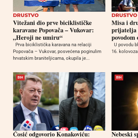
DRUSTVO
DRUSTVO
Vitežani dio prve biciklističke
Misa i dr
karavane Popovača – Vukovar:
prijatelja
„Heroji ne umiru“
povodom o
Prva biciklistička karavana na relaciji
U povodu bla
Popovača – Vukovar, posvećena poginulim
16. kolovoza 
hrvatskim braniteljicama, okupila je...
BIH
BIH
Ćosić odgovorio Konakoviću:
Nebeski s