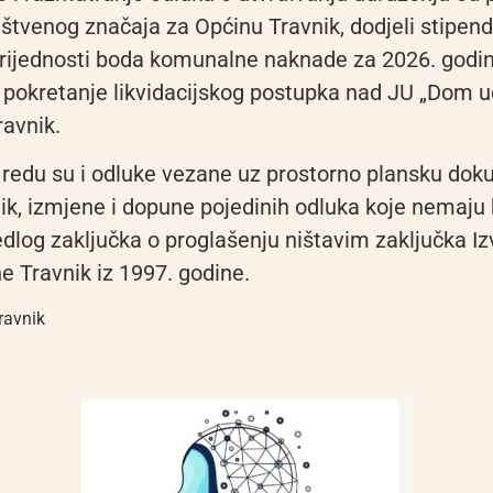
uštvenog značaja za Općinu Travnik, dodjeli stipendi
vrijednosti boda komunalne naknade za 2026. godin
a pokretanje likvidacijskog postupka nad JU „Dom u
ravnik.
edu su i odluke vezane uz prostorno plansku dok
ik, izmjene i dopune pojedinih odluka koje nemaju 
jedlog zaključka o proglašenju ništavim zaključka I
e Travnik iz 1997. godine.
ravnik