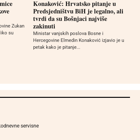
kmice
Konaković: Hrvatsko pitanje u
kove
Predsjedništvu BiH je legalno, ali
tvrdi da su Bošnjaci najviše
zakinuti
ovine Zukan
liko su
Ministar vanjskih poslova Bosne i
Hercegovine Elmedin Konaković izjavio je u
petak kako je pitanje...
akodnevne servisne