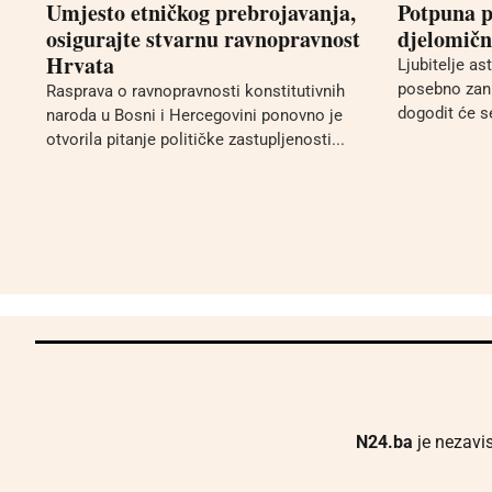
Umjesto etničkog prebrojavanja,
Potpuna p
osigurajte stvarnu ravnopravnost
djelomično
Hrvata
Ljubitelje a
posebno zani
Rasprava o ravnopravnosti konstitutivnih
dogodit će se
naroda u Bosni i Hercegovini ponovno je
otvorila pitanje političke zastupljenosti...
N24.ba
je nezavis