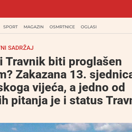
SPORT
MAGAZIN
OSMRTNICE
OGLASI
NI SADRŽAJ
i Travnik biti proglašen
m? Zakazana 13. sjednic
koga vijeća, a jedno od
ih pitanja je i status Trav