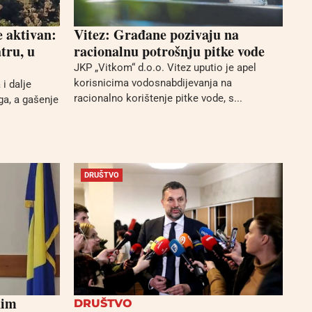
e aktivan:
Vitez: Građane pozivaju na
tru, u
racionalnu potrošnju pitke vode
JKP „Vitkom“ d.o.o. Vitez uputio je apel
korisnicima vodosnabdijevanja na
i dalje
racionalno korištenje pitke vode, s...
ga, a gašenje
DRUŠTVO
nim
DRUŠTVO