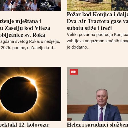
Požar kod Konjica i dalj
uženje mještana i
Dva Air Tractora gase va
 u Zaselju kod Viteza
subotu stiže i treći
bljetnice sv. Roka
Veliki požar na području Konjica 
zahtijeva angažman zračnih sna
gdana svetog Roka, u nedjelju,
je dodatno...
2026. godine, u Zaselju kod...
BIH
pektakl 12. kolovoza:
Helez i saradnici službe