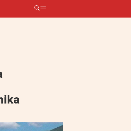
a
nika