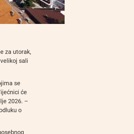
e za utorak,
elikoj sali
ojima se
ijećnici će
lje 2026. –
 odluku o
 posebnog