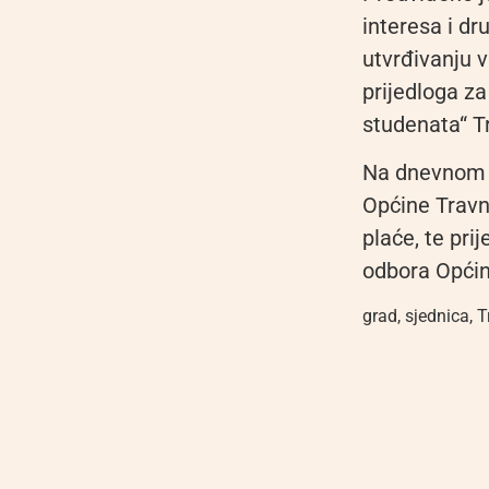
interesa i dr
utvrđivanju 
prijedloga z
studenata“ T
Na dnevnom r
Općine Travn
plaće, te pri
odbora Općin
grad
,
sjednica
,
T