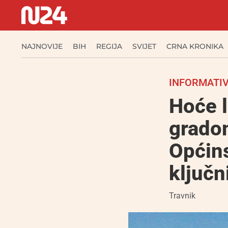
NAJNOVIJE
BIH
REGIJA
SVIJET
CRNA KRONIKA
INFORMATIV
Hoće l
grado
Općins
ključn
Travnik