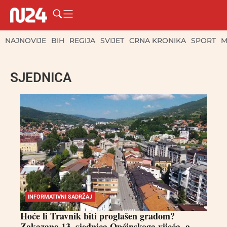
NAJNOVIJE
BIH
REGIJA
SVIJET
CRNA KRONIKA
SPORT
M
SJEDNICA
INFORMATIVNI SADRŽAJ
Hoće li Travnik biti proglašen gradom?
Zakazana 13. sjednica Općinskoga vijeća, a