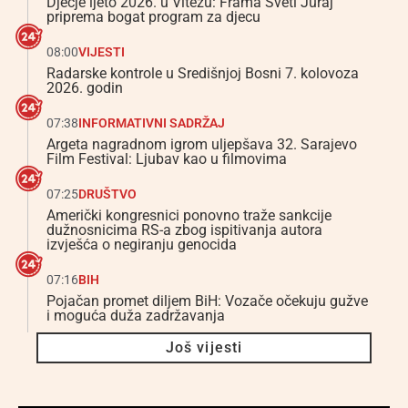
Dječje ljeto 2026. u Vitezu: Frama Sveti Juraj
priprema bogat program za djecu
08:00
VIJESTI
Radarske kontrole u Središnjoj Bosni 7. kolovoza
2026. godin
07:38
INFORMATIVNI SADRŽAJ
Argeta nagradnom igrom uljepšava 32. Sarajevo
Film Festival: Ljubav kao u filmovima
07:25
DRUŠTVO
Američki kongresnici ponovno traže sankcije
dužnosnicima RS-a zbog ispitivanja autora
izvješća o negiranju genocida
07:16
BIH
Pojačan promet diljem BiH: Vozače očekuju gužve
i moguća duža zadržavanja
Još vijesti