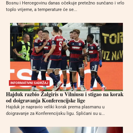
Bosnu i Hercegovinu danas očekuje pretežno sunčano i vrlo
toplo vrijeme, a temperature će se...
INFORMATIVNI SADRŽAJ
Hajduk razbio Žalgiris u Vilniusu i stigao na korak
od doigravanja Konferencijske lige
Hajduk je napravio veliki korak prema plasmanu u
doigravanje za Konferencijsku ligu. Splićani su u...