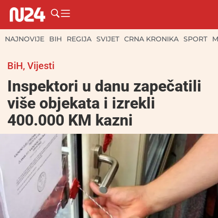
NAJNOVIJE
BIH
REGIJA
SVIJET
CRNA KRONIKA
SPORT
M
BiH
,
Vijesti
Inspektori u danu zapečatili
više objekata i izrekli
400.000 KM kazni