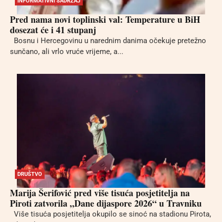
INFORMATIVNI SADRŽAJ
Pred nama novi toplinski val: Temperature u BiH
dosezat će i 41 stupanj
Bosnu i Hercegovinu u narednim danima očekuje pretežno
sunčano, ali vrlo vruće vrijeme, a...
DRUŠTVO
Marija Šerifović pred više tisuća posjetitelja na
Piroti zatvorila „Dane dijaspore 2026“ u Travniku
Više tisuća posjetitelja okupilo se sinoć na stadionu Pirota,