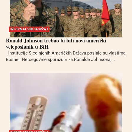
INFORMATIVNI SADRŽAJ
Ronald Johnson trebao bi biti novi američki
veleposlanik u BiH
Institucije Sjedinjenih Američkih Država poslale su vlastima
Bosne i Hercegovine sporazum za Ronalda Johnsona,...