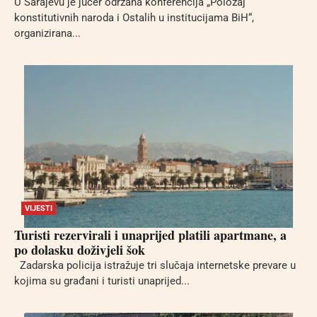
U Sarajevu je jučer održana konferencija „Položaj
konstitutivnih naroda i Ostalih u institucijama BiH“,
organizirana...
VIJESTI
Turisti rezervirali i unaprijed platili apartmane, a
po dolasku doživjeli šok
Zadarska policija istražuje tri slučaja internetske prevare u
kojima su građani i turisti unaprijed...