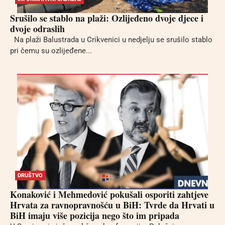
Srušilo se stablo na plaži: Ozlijeđeno dvoje djece i
dvoje odraslih
Na plaži Balustrada u Crikvenici u nedjelju se srušilo stablo
pri čemu su ozlijeđene...
DRUŠTVO
Konaković i Mehmedović pokušali osporiti zahtjeve
Hrvata za ravnopravnošću u BiH: Tvrde da Hrvati u
BiH imaju više pozicija nego što im pripada