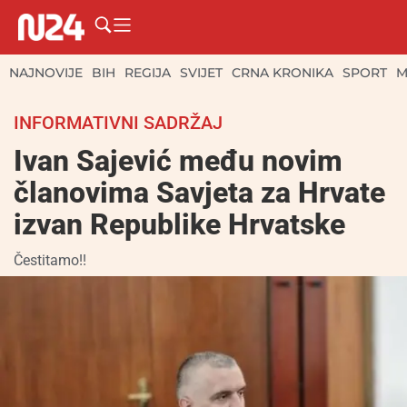
NAJNOVIJE
BIH
REGIJA
SVIJET
CRNA KRONIKA
SPORT
M
INFORMATIVNI SADRŽAJ
Ivan Sajević među novim
članovima Savjeta za Hrvate
izvan Republike Hrvatske
Čestitamo!!