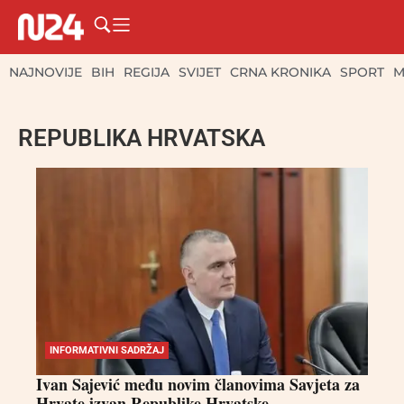
NAJNOVIJE
BIH
REGIJA
SVIJET
CRNA KRONIKA
SPORT
M
REPUBLIKA HRVATSKA
INFORMATIVNI SADRŽAJ
Ivan Sajević među novim članovima Savjeta za
Hrvate izvan Republike Hrvatske