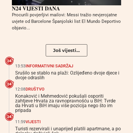
N24 VIJESTI DANA
Procurili povjerljivi mailovi: Messi tražio nevjerojatne
uvjete od Barcelone Španjolski list El Mundo Deportivo
objavio...
Još vijesti...
13:53
INFORMATIVNI SADRŽAJ
Srušilo se stablo na plaži: Ozlijeđeno dvoje djece i
dvoje odraslih
12:08
DRUŠTVO
Konaković i Mehmedović pokušali osporiti
zahtjeve Hrvata za ravnopravnošću u BiH: Tvrde
da Hrvati u BiH imaju više pozicija nego što im
pripada
11:59
VIJESTI
Turisti rezervirali i unaprijed platili apartmane, a po