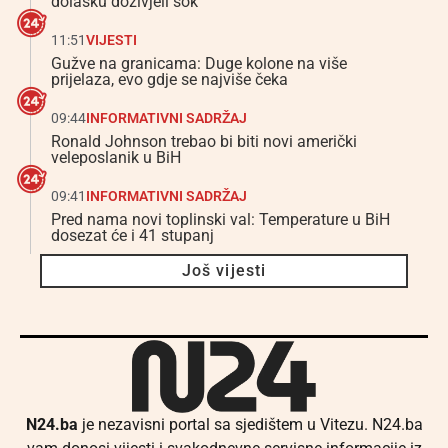
dolasku doživjeli šok
11:51
VIJESTI
Gužve na granicama: Duge kolone na više
prijelaza, evo gdje se najviše čeka
09:44
INFORMATIVNI SADRŽAJ
Ronald Johnson trebao bi biti novi američki
veleposlanik u BiH
09:41
INFORMATIVNI SADRŽAJ
Pred nama novi toplinski val: Temperature u BiH
dosezat će i 41 stupanj
Još vijesti
N24.ba
je nezavisni portal sa sjedištem u Vitezu. N24.ba