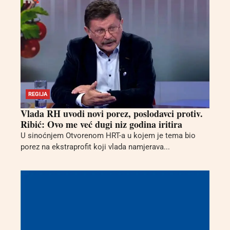
REGIJA
Vlada RH uvodi novi porez, poslodavci protiv.
Ribić: Ovo me već dugi niz godina iritira
U sinoćnjem Otvorenom HRT-a u kojem je tema bio
porez na ekstraprofit koji vlada namjerava...