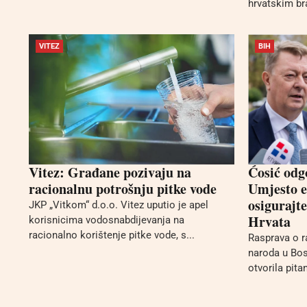
hrvatskim bra
VITEZ
BIH
Vitez: Građane pozivaju na
Ćosić odg
racionalnu potrošnju pitke vode
Umjesto e
osigurajt
JKP „Vitkom“ d.o.o. Vitez uputio je apel
Hrvata
korisnicima vodosnabdijevanja na
racionalno korištenje pitke vode, s...
Rasprava o r
naroda u Bos
otvorila pita