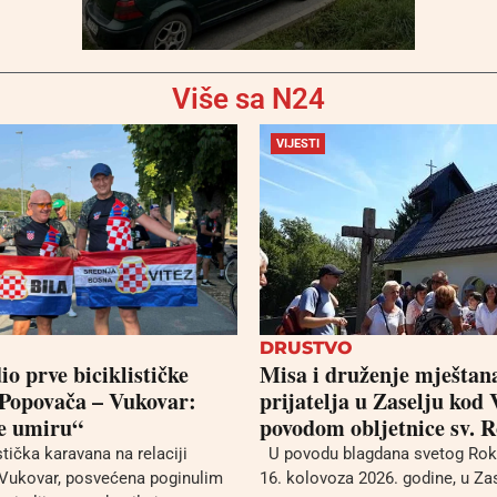
Više sa N24
VIJESTI
DRUSTVO
io prve biciklističke
Misa i druženje mještana
Popovača – Vukovar:
prijatelja u Zaselju kod 
e umiru“
povodom obljetnice sv. 
tička karavana na relaciji
U povodu blagdana svetog Roka,
Vukovar, posvećena poginulim
16. kolovoza 2026. godine, u Zas