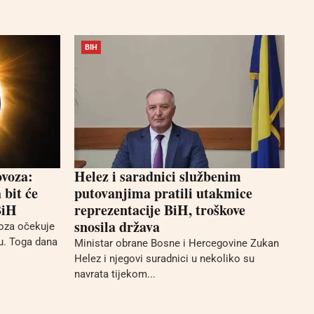
BIH
ovoza:
Helez i saradnici službenim
bit će
putovanjima pratili utakmice
BiH
reprezentacije BiH, troškove
snosila država
voza očekuje
u. Toga dana
Ministar obrane Bosne i Hercegovine Zukan
Helez i njegovi suradnici u nekoliko su
navrata tijekom...