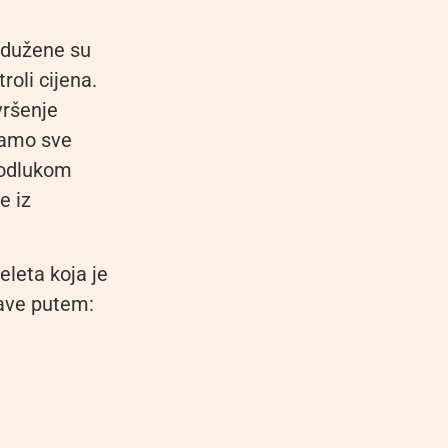
adužene su
roli cijena.
vršenje
vamo sve
s odlukom
e iz
eleta koja je
ave putem: