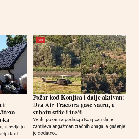
BIH
Požar kod Konjica i dalje aktivan:
 i
Dva Air Tractora gase vatru, u
Viteza
subotu stiže i treći
Roka
Veliki požar na području Konjica i dalje
zahtijeva angažman zračnih snaga, a gašenje
 u nedjelju,
je dodatno...
elju kod...