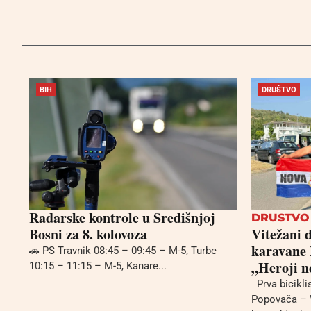
BIH
DRUŠTVO
Radarske kontrole u Središnjoj
DRUSTVO
Bosni za 8. kolovoza
Vitežani d
karavane 
🚗 PS Travnik 08:45 – 09:45 – M-5, Turbe
„Heroji n
10:15 – 11:15 – M-5, Kanare...
Prva biciklis
Popovača – 