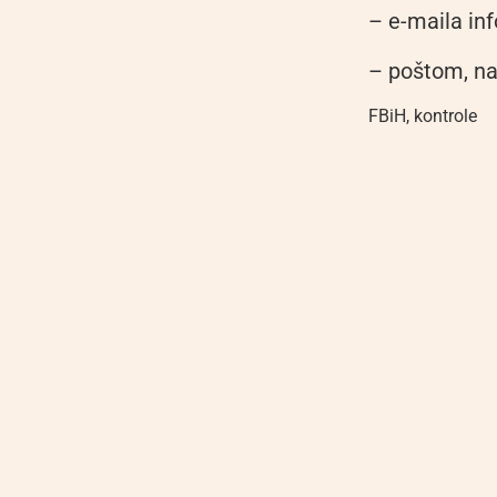
– e-maila in
– poštom, na
FBiH
,
kontrole