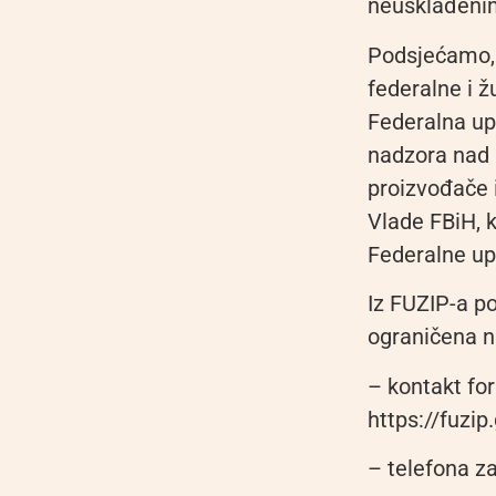
neusklađenim
Podsjećamo, 
federalne i ž
Federalna up
nadzora nad 
proizvođače 
Vlade FBiH, k
Federalne up
Iz FUZIP-a p
ograničena n
– kontakt for
https://fuzip
– telefona za