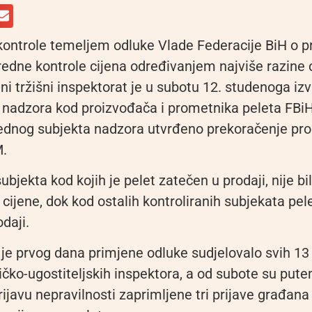
ontrole temeljem odluke Vlade Federacije BiH o p
edne kontrole cijena određivanjem najviše razine 
lni tržišni inspektorat je u subotu 12. studenoga izv
h nadzora kod proizvođača i prometnika peleta FBiH
 jednog subjekta nadzora utvrđeno prekoračenje pro
M.
subjekta kod kojih je pelet zatečen u prodaji, nije b
cijene, dok kod ostalih kontroliranih subjekata pele
daji.
je prvog dana primjene odluke sudjelovalo svih 13
tičko-ugostiteljskih inspektora, a od subote su pu
ijavu nepravilnosti zaprimljene tri prijave građana