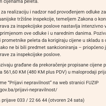
 cijenama peleta.
za realizaciju i nadzor nad provođenjem odluke z
uanijske tržišne inspekcije, temeljem Zakona o kont
rava za inspekcijske poslove nastavlja intenzivno 
primjenom ove odluke i u narednim danima. Pozi
i prometnike peleta da korigiraju cijene u skladu 
ako ne bi bili predmet sankcioniranja – priopćeno j
rave za inspekcijske poslove.
ozivaju građane da prekoračenje propisane cijene p
a 561,60 KM (480 KM plus PDV) u maloprodaji prij
me “Prijavi nepravilnost” na web stranici FUZIP
.gov.ba/prijavi-nepravilnost/
 prijave 033 / 22 66 44 (otvoren 24 sata)