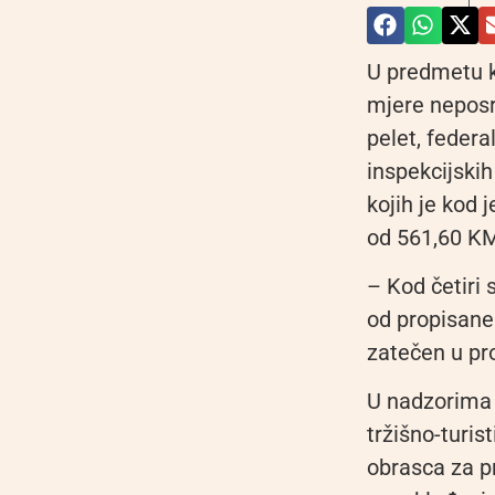
U predmetu k
mjere neposr
pelet, federa
inspekcijski
kojih je kod
od 561,60 K
– Kod četiri 
od propisane 
zatečen u pro
U nadzorima 
tržišno-turis
obrasca za pr