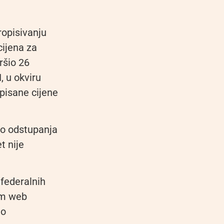
ropisivanju
cijena za
ršio 26
, u okviru
pisane cijene
ilo odstupanja
t nije
 federalnih
tem web
 o