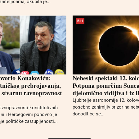
niteljicama, okupila je...
BIH
ovorio Konakoviću:
Nebeski spektakl 12. kol
tničkog prebrojavanja,
Potpuna pomrčina Sunca 
e stvarnu ravnopravnost
djelomično vidljiva i iz 
Ljubitelje astronomije 12. kolo
posebno zanimljiv prizor na neb
avnopravnosti konstitutivnih
dogodit će se...
ni i Hercegovini ponovno je
nje političke zastupljenosti...