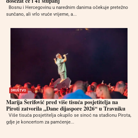
dosezat će i 41 stupanj
Bosnu i Hercegovinu u narednim danima očekuje pretežno
sunčano, ali vrlo vruće vrijeme, a...
DRUŠTVO
Marija Šerifović pred više tisuća posjetitelja na
Piroti zatvorila „Dane dijaspore 2026“ u Travniku
Više tisuća posjetitelja okupilo se sinoć na stadionu Pirota,
gdje je koncertom za pamćenje...