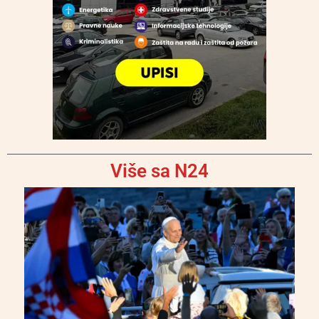
Više sa N24