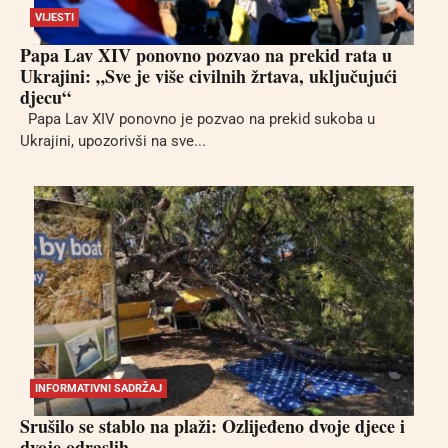
VIJESTI
Papa Lav XIV ponovno pozvao na prekid rata u
Ukrajini: „Sve je više civilnih žrtava, uključujući
djecu“
Papa Lav XIV ponovno je pozvao na prekid sukoba u
Ukrajini, upozorivši na sve...
INFORMATIVNI SADRŽAJ
Srušilo se stablo na plaži: Ozlijeđeno dvoje djece i
dvoje odraslih