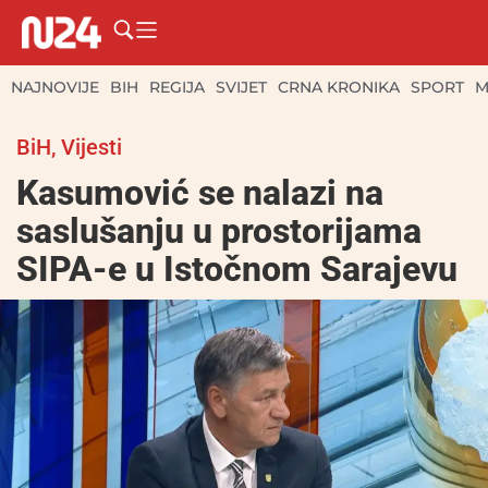
NAJNOVIJE
BIH
REGIJA
SVIJET
CRNA KRONIKA
SPORT
M
BiH
,
Vijesti
Kasumović se nalazi na
saslušanju u prostorijama
SIPA-e u Istočnom Sarajevu