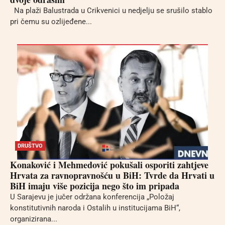
Na plaži Balustrada u Crikvenici u nedjelju se srušilo stablo
pri čemu su ozlijeđene...
DRUŠTVO
Konaković i Mehmedović pokušali osporiti zahtjeve
Hrvata za ravnopravnošću u BiH: Tvrde da Hrvati u
BiH imaju više pozicija nego što im pripada
U Sarajevu je jučer održana konferencija „Položaj
konstitutivnih naroda i Ostalih u institucijama BiH“,
organizirana...