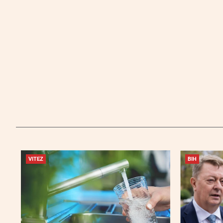
VITEZ
BIH