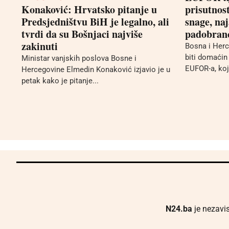
Konaković: Hrvatsko pitanje u
prisutnos
Predsjedništvu BiH je legalno, ali
snage, naj
tvrdi da su Bošnjaci najviše
padobran
zakinuti
Bosna i Herc
biti domaći
Ministar vanjskih poslova Bosne i
EUFOR-a, koje
Hercegovine Elmedin Konaković izjavio je u
petak kako je pitanje...
N24.ba
je nezavis