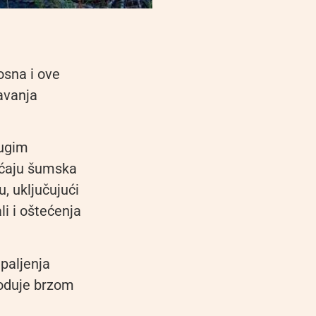
osna i ove
avanja
rugim
aćaju šumska
u, uključujući
i i oštećenja
 paljenja
goduje brzom