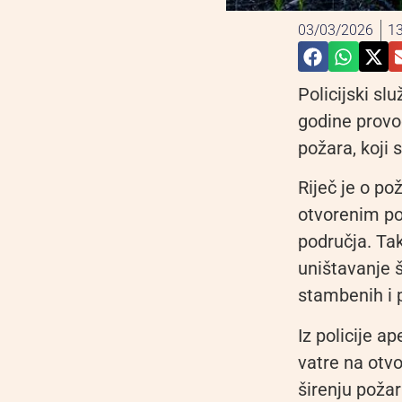
03/03/2026
13
Policijski sl
godine provo
požara, koji 
Riječ je o p
otvorenim po
područja. Tak
uništavanje 
stambenih i 
Iz policije a
vatre na otv
širenju poža