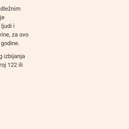
nadležnim
je
judi i
ine, za ovo
 godine.
 izbijanja
oj 122 ili