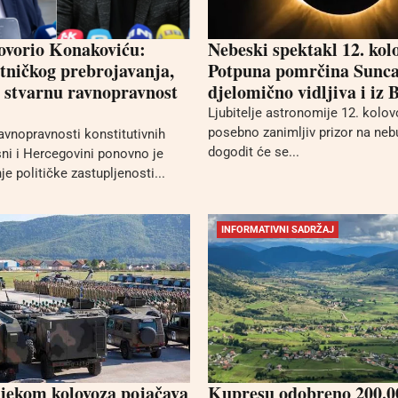
ovorio Konakoviću:
Nebeski spektakl 12. kol
tničkog prebrojavanja,
Potpuna pomrčina Sunca 
e stvarnu ravnopravnost
djelomično vidljiva i iz 
Ljubitelje astronomije 12. kolo
posebno zanimljiv prizor na neb
avnopravnosti konstitutivnih
dogodit će se...
ni i Hercegovini ponovno je
nje političke zastupljenosti...
INFORMATIVNI SADRŽAJ
jekom kolovoza pojačava
Kupresu odobreno 200.0