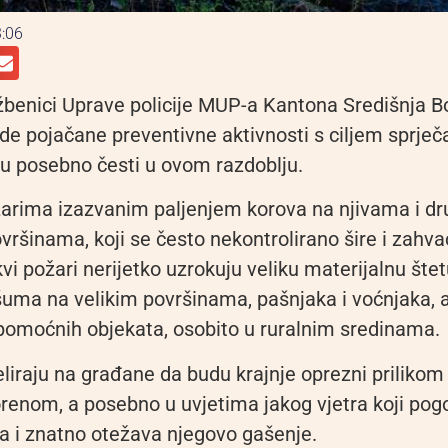
:06
užbenici Uprave policije MUP-a Kantona Središnja B
de pojačane preventivne aktivnosti s ciljem sprječ
su posebno česti u ovom razdoblju.
ožarima izazvanim paljenjem korova na njivama i d
vršinama, koji se često nekontrolirano šire i zahv
vi požari nerijetko uzrokuju veliku materijalnu štet
šuma na velikim površinama, pašnjaka i voćnjaka, al
pomoćnih objekata, osobito u ruralnim sredinama.
peliraju na građane da budu krajnje oprezni prilikom
orenom, a posebno u uvjetima jakog vjetra koji po
ra i znatno otežava njegovo gašenje.