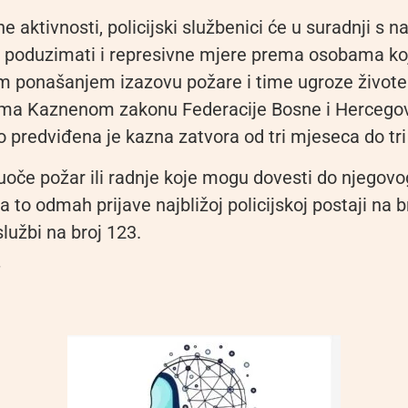
e aktivnosti, policijski službenici će u suradnji s 
a poduzimati i represivne mjere prema osobama ko
 ponašanjem izazovu požare i time ugroze živote l
ma Kaznenom zakonu Federacije Bosne i Hercegov
 predviđena je kazna zatvora od tri mjeseca do tri
uoče požar ili radnje koje mogu dovesti do njegovog
a to odmah prijave najbližoj policijskoj postaji na br
lužbi na broj 123.