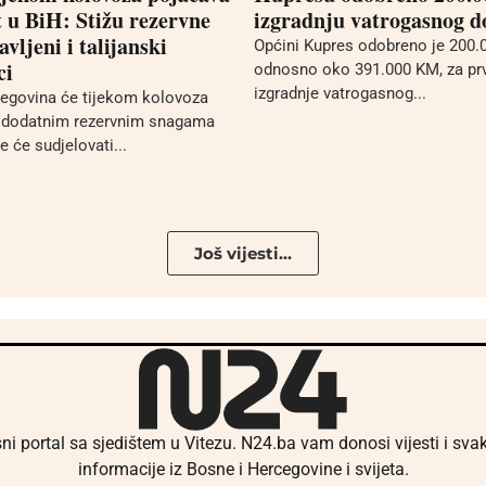
t u BiH: Stižu rezervne
izgradnju vatrogasnog 
avljeni i talijanski
Općini Kupres odobreno je 200.0
ci
odnosno oko 391.000 KM, za pr
izgradnje vatrogasnog...
egovina će tijekom kolovoza
n dodatnim rezervnim snagama
 će sudjelovati...
Još vijesti...
ni portal sa sjedištem u Vitezu. N24.ba vam donosi vijesti i sv
informacije iz Bosne i Hercegovine i svijeta.