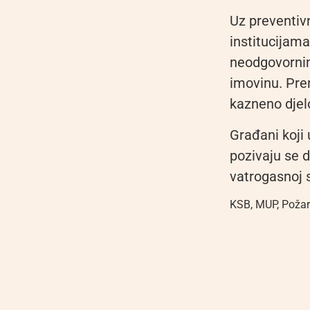
Uz preventivn
institucijam
neodgovornim
imovinu. Pre
kazneno djelo
Građani koji 
pozivaju se d
vatrogasnoj s
KSB
,
MUP
,
Požar