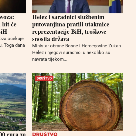
ovoza:
Helez i saradnici službenim
bit će
putovanjima pratili utakmice
BiH
reprezentacije BiH, troškove
snosila država
voza očekuje
u. Toga dana
Ministar obrane Bosne i Hercegovine Zukan
Helez i njegovi suradnici u nekoliko su
navrata tijekom...
DRUŠTVO
00 eura za
DRUŠTVO