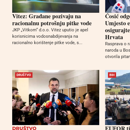
Vitez: Građane pozivaju na
Ćosić odg
racionalnu potrošnju pitke vode
Umjesto e
osigurajt
JKP „Vitkom“ d.o.o. Vitez uputio je apel
Hrvata
korisnicima vodosnabdijevanja na
racionalno korištenje pitke vode, s...
Rasprava o r
naroda u Bos
otvorila pita
DRUŠTVO
BIH
EUFOR ti
DRUŠTVO