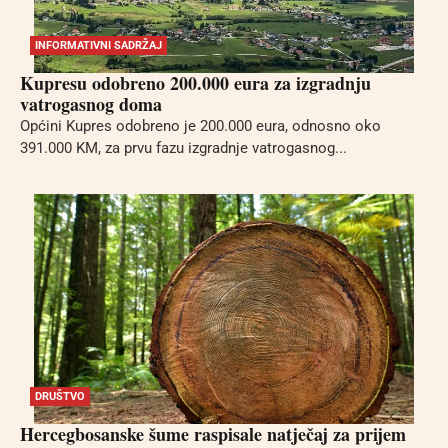
INFORMATIVNI SADRŽAJ
Kupresu odobreno 200.000 eura za izgradnju
vatrogasnog doma
Općini Kupres odobreno je 200.000 eura, odnosno oko
391.000 KM, za prvu fazu izgradnje vatrogasnog...
DRUŠTVO
Hercegbosanske šume raspisale natječaj za prijem