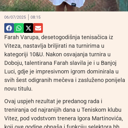
06/07/2025
08:15
Farah Varupa, desetogodišnja tenisačica iz
Viteza, nastavlja briljirati na turnirima u
kategoriji 10&U. Nakon osvajanja turnira u
Doboju, talentirana Farah slavila je i u Banjoj
Luci, gdje je impresivnom igrom dominirala u
svih šest odigranih mečeva i zasluženo ponijela
novu titulu.
Ovaj uspjeh rezultat je predanog rada i
treniranja od najranijih dana u Teniskom klubu
Vitez, pod vodstvom trenera Igora Martinovića,
koji ove godine obnaša i funkciju selektora bh.