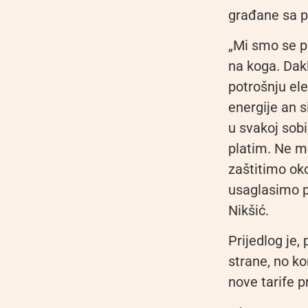
građane sa p
„Mi smo se p
na koga. Dak
potrošnju ele
energije an s
u svakoj sobi
platim. Ne m
zaštitimo ok
usaglasimo p
Nikšić.
Prijedlog je,
strane, no k
nove tarife p