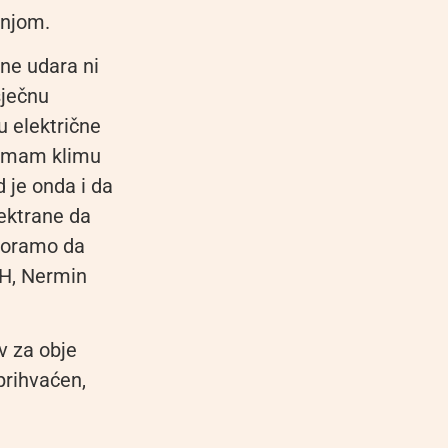
šnjom.
 ne udara ni
sječnu
u električne
a imam klimu
d je onda i da
lektrane da
 moramo da
iH, Nermin
iv za obje
prihvaćen,