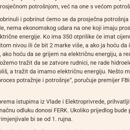
rosječnom potrošnjom, već na one s većom potro
obrinuli i pobrinut ćemo se da prosječna potrošnja
le, nema ekonomskog udara na one koji imaju pro
ktrične energije. Ko ima 350 otprilike će imat cijen
itom nivou ili će bit 2 marke više, a ako ja hoću d
, ako hoću da se grijem na električnu energiju, a re
ožemo tražit da se zatvore rudnici, ne rade hidroe
oliš, a tražit da imamo električnu energiju. Nešto
roces potražnje i potrošnje“, poručuje premijer FB
 prema istupima iz Vlade i Elektroprivrede, prihvatlj
onačnu odluku donosi FERK. Ukoliko prijedlog bude 
rimjenjivale bi se od 1. rujna.