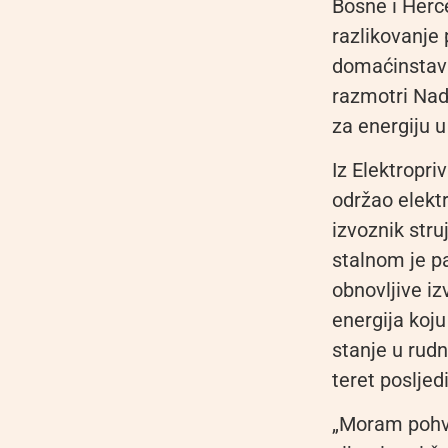
Bosne i Herc
razlikovanje
domaćinstava
razmotri Nad
za energiju u
Iz Elektropri
održao elektr
izvoznik stru
stalnom je pa
obnovljive iz
energija koju
stanje u rudn
teret posljed
„Moram pohval