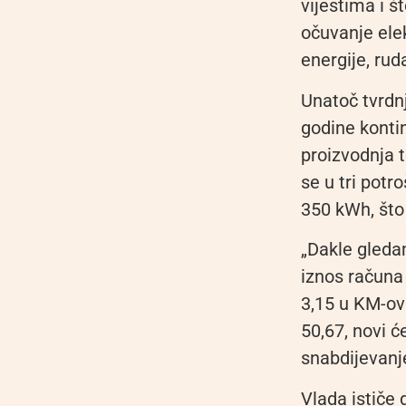
vijestima i š
očuvanje ele
energije, rud
Unatoč tvrdnj
godine konti
proizvodnja t
se u tri potr
350 kWh, što
„Dakle gleda
iznos računa
3,15 u KM-ovi
50,67, novi ć
snabdijevanj
Vlada ističe 