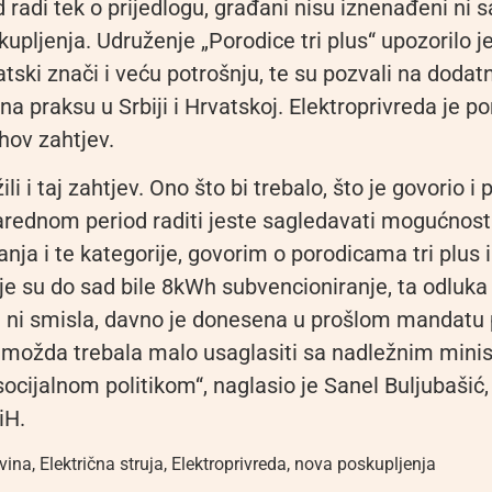
d radi tek o prijedlogu, građani nisu iznenađeni n
pljenja. Udruženje „Porodice tri plus“ upozorilo je
ski znači i veću potrošnju, te su pozvali na dodatn
na praksu u Srbiji i Hrvatskoj. Elektroprivreda je po
ihov zahtjev.
i i taj zahtjev. Ono što bi trebalo, što je govorio i 
narednom period raditi jeste sagledavati mogućnost
nja i te kategorije, govorim o porodicama tri plus 
je su do sad bile 8kWh subvencioniranje, ta odluka
ni smisla, davno je donesena u prošlom mandatu 
e možda trebala malo usaglasiti sa nadležnim mini
socijalnom politikom“, naglasio je Sanel Buljubašić,
iH.
vina
,
Električna struja
,
Elektroprivreda
,
nova poskupljenja