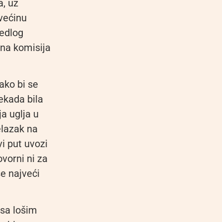
a, uz
većinu
jedlog
rna komisija
kako bi se
ekada bila
ja uglja u
elazak na
vi put uvozi
ovorni ni za
se najveći
 sa lošim