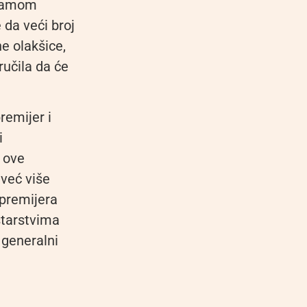
i samom
 da veći broj
e olakšice,
ručila da će
premijer i
i
i ove
 već više
premijera
starstvima
 generalni