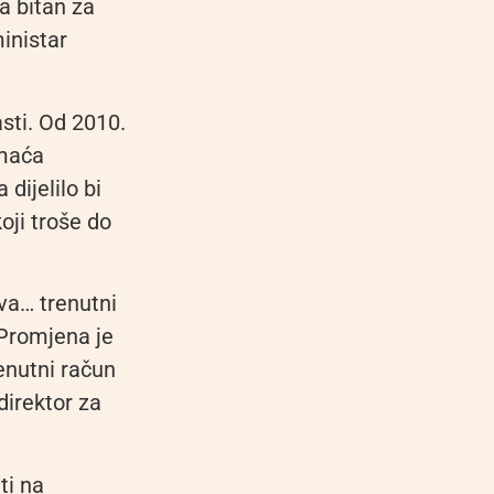
a bitan za
inistar
sti. Od 2010.
omaća
dijelilo bi
oji troše do
va… trenutni
 Promjena je
renutni račun
direktor za
ti na