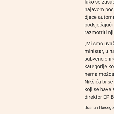
Iako se zasa
najavom posku
djece automat
podsjećajući 
razmotriti nj
„Mi smo uvažil
ministar, u 
subvencionira
kategorije ko
nema možda 
Nikšića bi s
koji se bave 
direktor EP B
Bosna i Hercego