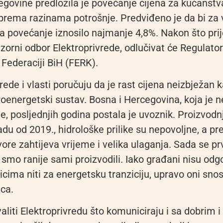
egovine predložila je povećanje cijena za kućanstv
 prema razinama potrošnje. Predviđeno je da bi za 
 povećanje iznosilo najmanje 4,8%. Nakon što pri
zorni odbor Elektroprivrede, odlučivat će Regulato
 Federaciji BiH (FERK).
vrede i vlasti poručuju da je rast cijena neizbježan 
oenergetski sustav. Bosna i Hercegovina, koja je n
je, posljednjih godina postala je uvoznik. Proizvodn
du od 2019., hidrološke prilike su nepovoljne, a pr
vore zahtijeva vrijeme i velika ulaganja. Sada se pr
 smo ranije sami proizvodili. Iako građani nisu odg
icima niti za energetsku tranziciju, upravo oni sno
ica.
iti Elektroprivredu što komuniciraju i sa dobrim i