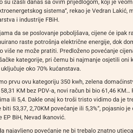
to su izašli danas sa ovim prijedlogom, koji je veom
ktroenergetskog sistema“, rekao je Vedran Lakić, m
arstva i industrije FBiH.
ama da se poslovanje poboljšava, cijene će ipak ra
nuirano raste potrošnja električne energije, dok d
o više ne može pratiti. Predloženo povećanje cijena 
ošačke kategorije, pri čemu bi najmanje osjetili oni k
 uključuje oko 70% kućanstava.
mo prvu ovu kategoriju 350 kwh, zelena domaćinst
 58,31 KM bez PDV-a, novi račun bi bio 61,46 KM…
ma ili 5,4. Dakle onaj ko troši tristo vidimo da je t
e biti 53,37, 2,70KM povećanje ili 5,3%“, pojasnio je 
e EP BiH, Nevad Ikanović.
da najavljeno povećanje ne bi trebalo znatno utjeca