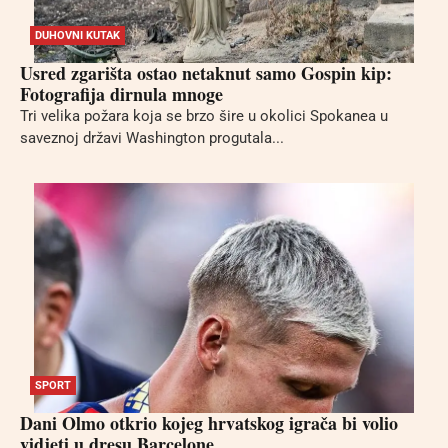
DUHOVNI KUTAK
Usred zgarišta ostao netaknut samo Gospin kip:
Fotografija dirnula mnoge
Tri velika požara koja se brzo šire u okolici Spokanea u
saveznoj državi Washington progutala...
SPORT
Dani Olmo otkrio kojeg hrvatskog igrača bi volio
vidjeti u dresu Barcelone