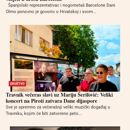
Španjolski reprezentativac i nogometaš Barcelone Dani
Olmo ponovno je govorio o Hrvatskoj i svom...
DRUŠTVO
Travnik večeras slavi uz Mariju Šerifović: Veliki
koncert na Piroti zatvara Dane dijaspore
Sve je spremno za večerašnji veliki muzički događaj u
Travniku, kojim će biti zatvoreno peto...