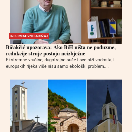
INFORMATIVNI SADRŽAJ
Bičakčić upozorava: Ako BiH ništa ne poduzme,
redukcije struje postaju neizbježne
Ekstremne vrućine, dugotrajne suše i sve niži vodostaji
europskih rijeka više nisu samo ekološki problem....