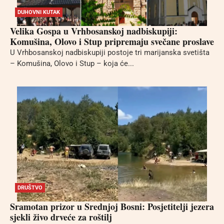
DUHOVNI KUTAK
Velika Gospa u Vrhbosanskoj nadbiskupiji:
Komušina, Olovo i Stup pripremaju svečane proslave
U Vrhbosanskoj nadbiskupiji postoje tri marijanska svetišta
– Komušina, Olovo i Stup – koja će...
DRUŠTVO
Sramotan prizor u Srednjoj Bosni: Posjetitelji jezera
sjekli živo drveće za roštilj