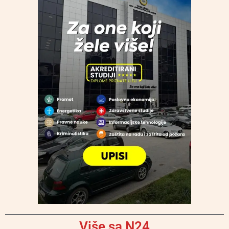
Više sa N24