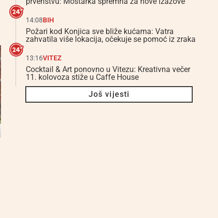
prvenstvu: Mostarka spremna za nove izazove
14:08
BIH
Požari kod Konjica sve bliže kućama: Vatra
zahvatila više lokacija, očekuje se pomoć iz zraka
13:16
VITEZ
Cocktail & Art ponovno u Vitezu: Kreativna večer
11. kolovoza stiže u Caffe House
Još vijesti