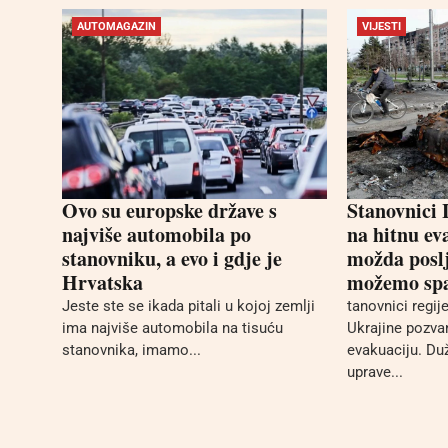
AUTOMAGAZIN
VIJESTI
Ovo su europske države s
Stanovnici
najviše automobila po
na hitnu ev
stanovniku, a evo i gdje je
možda poslj
Hrvatska
možemo spa
Jeste ste se ikada pitali u kojoj zemlji
tanovnici regij
ima najviše automobila na tisuću
Ukrajine pozvan
stanovnika, imamo...
evakuaciju. Du
uprave...