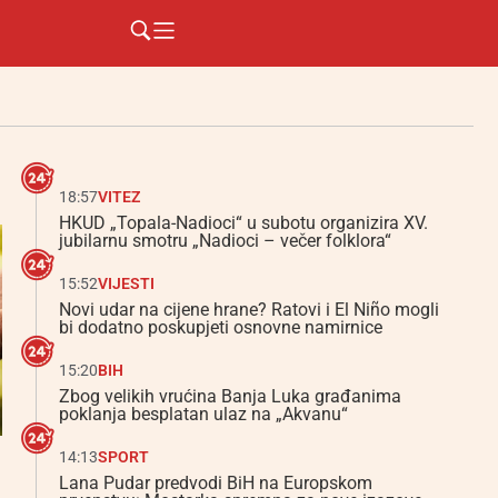
18:57
VITEZ
HKUD „Topala-Nadioci“ u subotu organizira XV.
jubilarnu smotru „Nadioci – večer folklora“
15:52
VIJESTI
Novi udar na cijene hrane? Ratovi i El Niño mogli
bi dodatno poskupjeti osnovne namirnice
15:20
BIH
Zbog velikih vrućina Banja Luka građanima
poklanja besplatan ulaz na „Akvanu“
14:13
SPORT
Lana Pudar predvodi BiH na Europskom