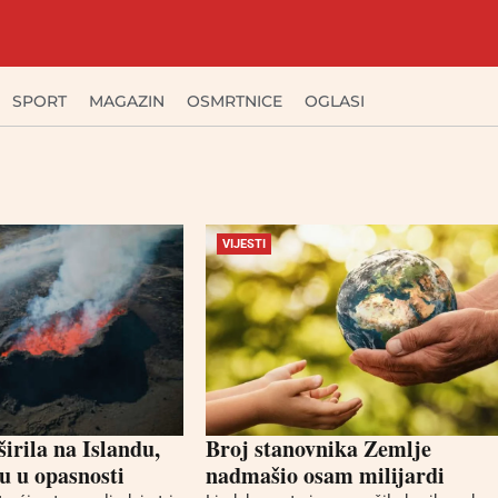
SPORT
MAGAZIN
OSMRTNICE
OGLASI
VIJESTI
širila na Islandu,
Broj stanovnika Zemlje
su u opasnosti
nadmašio osam milijardi