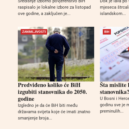
Središnje izborno povjerenstvo BiH
Dok je lava po t
raspisalo je lokalne izbore za listopad
mjeseca štrcal
ove godine, a zaključen je...
islandskom...
ZANIMLJIVOSTI
BIH
Predviđeno koliko će BiH
Šta mislite
izgubiti stanovnika do 2050.
stanovnika
godine
U Bosni i Herce
godinu sve je m
Izgledno je da će BiH biti među
preminulih...
državama svijeta koje će imati znatno
smanjenje broja...