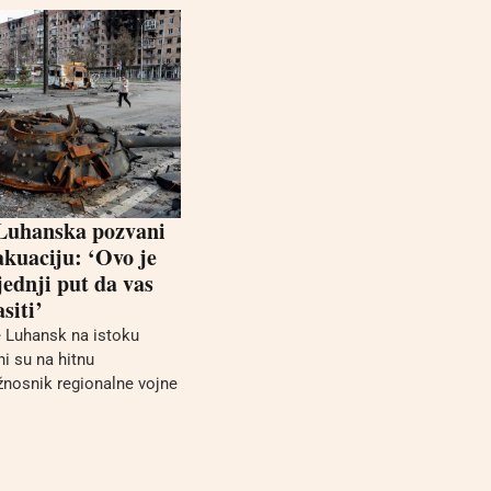
 Luhanska pozvani
akuaciju: ‘Ovo je
ednji put da vas
siti’
e Luhansk na istoku
i su na hitnu
žnosnik regionalne vojne