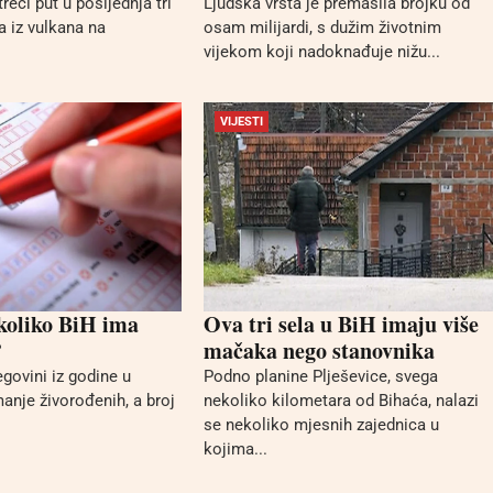
reći put u posljednja tri
Ljudska vrsta je premašila brojku od
a iz vulkana na
osam milijardi, s dužim životnim
vijekom koji nadoknađuje nižu...
VIJESTI
 koliko BiH ima
Ova tri sela u BiH imaju više
?
mačaka nego stanovnika
govini iz godine u
Podno planine Plješevice, svega
anje živorođenih, a broj
nekoliko kilometara od Bihaća, nalazi
se nekoliko mjesnih zajednica u
kojima...