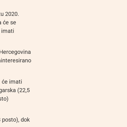
zu 2020.
a će se
 imati
 Hercegovina
ainteresirano
 će imati
garska (22,5
sto)
 posto), dok