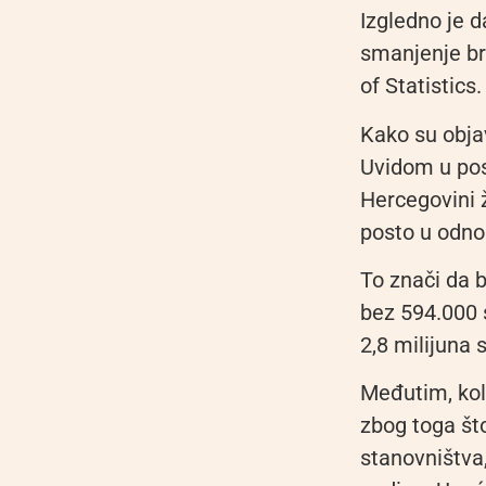
Izgledno je 
smanjenje bro
of Statistics.
Kako su objav
Uvidom u posl
Hercegovini ž
posto u odno
To znači da 
bez 594.000 s
2,8 milijuna 
Međutim, koli
zbog toga št
stanovništva,