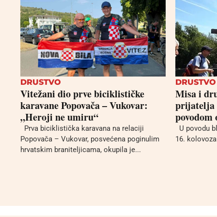
DRUSTVO
DRUSTVO
Vitežani dio prve biciklističke
Misa i dr
karavane Popovača – Vukovar:
prijatelja
„Heroji ne umiru“
povodom o
Prva biciklistička karavana na relaciji
U povodu bla
Popovača – Vukovar, posvećena poginulim
16. kolovoza 
hrvatskim braniteljicama, okupila je...