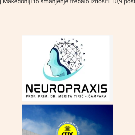
j Makedoniji to smanjenje trebalo iznositi 10,9 pos