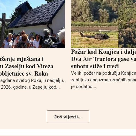
Požar kod Konjica i dalj
uženje mještana i
Dva Air Tractora gase va
 u Zaselju kod Viteza
subotu stiže i treći
bljetnice sv. Roka
Veliki požar na području Konjica 
zahtijeva angažman zračnih sna
gdana svetog Roka, u nedjelju,
je dodatno...
2026. godine, u Zaselju kod...
Još vijesti...