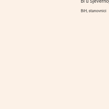
bi u Sjeverno
BiH
,
stanovnici