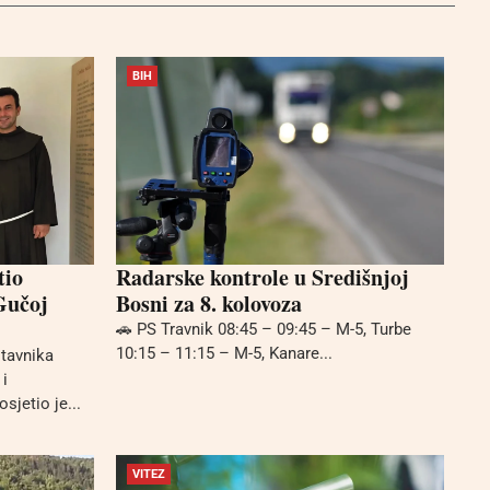
BIH
tio
Radarske kontrole u Središnjoj
Gučoj
Bosni za 8. kolovoza
🚗 PS Travnik 08:45 – 09:45 – M-5, Turbe
10:15 – 11:15 – M-5, Kanare...
stavnika
i
sjetio je...
VITEZ