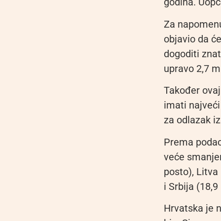
godina. Uopće
Za napomenuti
objavio da ć
dogoditi znat
upravo 2,7 mi
Također ovaj
imati najveći
za odlazak iz
Prema podacim
veće smanjen
posto), Litva
i Srbija (18,9
Hrvatska je 