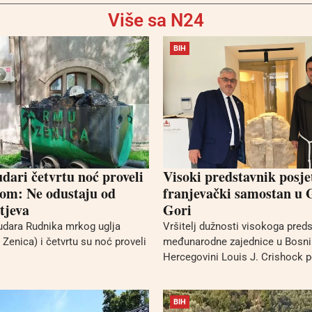
Više sa N24
BIH
dari četvrtu noć proveli
Visoki predstavnik posje
om: Ne odustaju od
franjevački samostan u 
tjeva
Gori
udara Rudnika mrkog uglja
Vršitelj dužnosti visokoga pred
Zenica) i četvrtu su noć proveli
međunarodne zajednice u Bosni 
Hercegovini Louis J. Crishock po
BIH