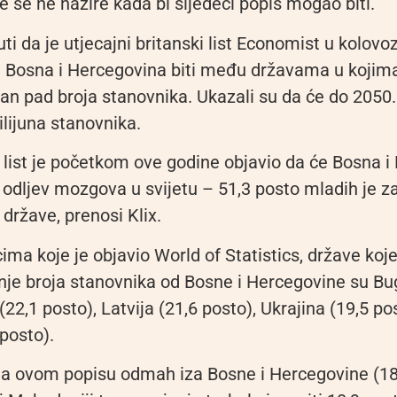
 se ne nazire kada bi sljedeći popis mogao biti.
 da je utjecajni britanski list Economist u kolovo
e Bosna i Hercegovina biti među državama u kojim
an pad broja stanovnika. Ukazali su da će do 2050.
lijuna stanovnika.
 list je početkom ove godine objavio da će Bosna i
 odljev mozgova u svijetu – 51,3 posto mladih je z
 države, prenosi Klix.
a koje je objavio World of Statistics, države koje
je broja stanovnika od Bosne i Hercegovine su Bu
 (22,1 posto), Latvija (21,6 posto), Ukrajina (19,5 po
 posto).
na ovom popisu odmah iza Bosne i Hercegovine (18