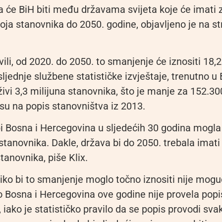
da će BiH biti među državama svijeta koje će imati
ja stanovnika do 2050. godine, objavljeno je na st
ili, od 2020. do 2050. to smanjenje će iznositi 18,2
jednje službene statističke izvještaje, trenutno u 
ivi 3,3 milijuna stanovnika, što je manje za 152.300
su na popis stanovništva iz 2013.
bi Bosna i Hercegovina u sljedećih 30 godina mogla
tanovnika. Dakle, država bi do 2050. trebala imati
stanovnika, piše Klix.
ko bi to smanjenje moglo točno iznositi nije moguć
o Bosna i Hercegovina ove godine nije provela popi
 iako je statističko pravilo da se popis provodi sva