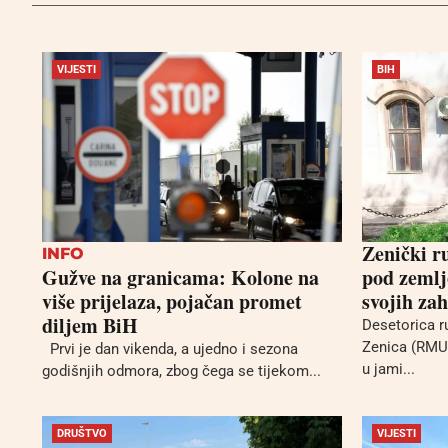
VIJESTI
BIH
Zenički ru
INFO
Gužve na granicama: Kolone na
pod zemlj
više prijelaza, pojačan promet
svojih zah
diljem BiH
Desetorica r
Zenica (RMU 
Prvi je dan vikenda, a ujedno i sezona
u jami...
godišnjih odmora, zbog čega se tijekom...
DRUŠTVO
VIJESTI