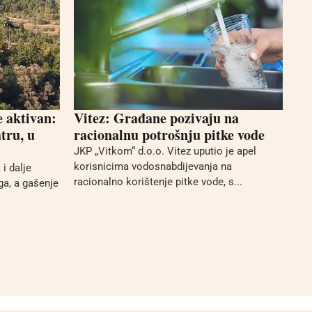
e aktivan:
Vitez: Građane pozivaju na
tru, u
racionalnu potrošnju pitke vode
JKP „Vitkom“ d.o.o. Vitez uputio je apel
korisnicima vodosnabdijevanja na
i dalje
racionalno korištenje pitke vode, s...
ga, a gašenje