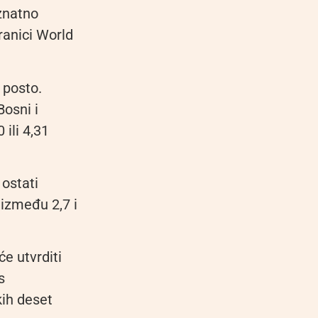
 znatno
ranici World
 posto.
Bosni i
 ili 4,31
 ostati
 između 2,7 i
e utvrditi
s
kih deset