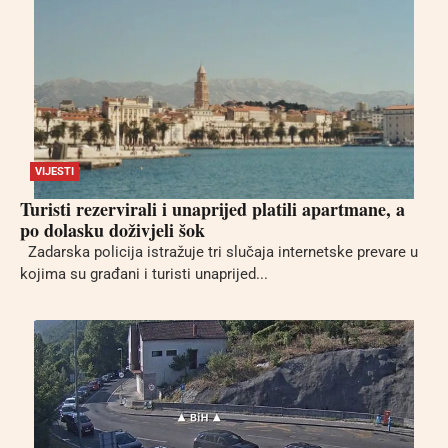
VIJESTI
Turisti rezervirali i unaprijed platili apartmane, a
po dolasku doživjeli šok
Zadarska policija istražuje tri slučaja internetske prevare u
kojima su građani i turisti unaprijed...