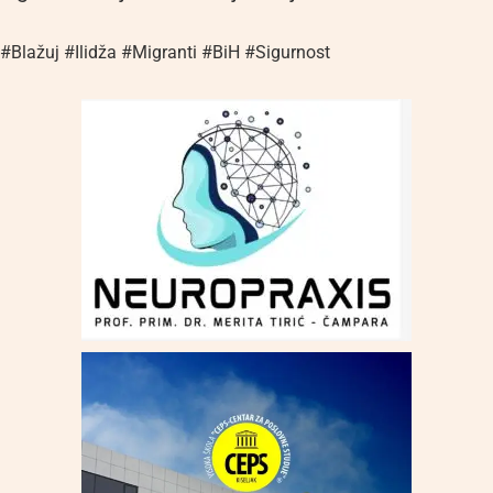
#Blažuj #Ilidža #Migranti #BiH #Sigurnost