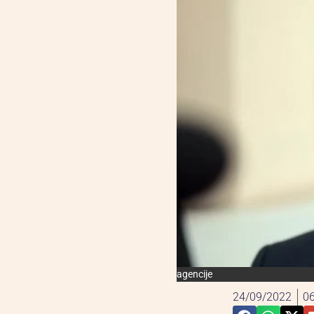
agencije
24/09/2022
06