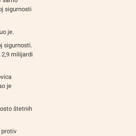
ne samo
oj sigurnosti
uo je.
j sigurnosti.
2,9 milijardi
ovica
ao je
osto štetnih
 protiv