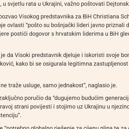
, u svjetlu rata u Ukrajini, važno poštovati Dejtons
 pozvao Visokog predstavnika za BiH Christiana Sc
oje ovlasti “pošto su bošnjački lideri javno priznali
jere postići dogovor s hrvatskim liderima u BiH gle
 je da Visoki predstavnik djeluje i iskoristi svoje bo
ković, kako bi se osigurala legitimna zastupljenost
 ne traže usluge, samo jednakost”, naglasio je.
 zaključno poručio da “dugujemo budućim generac
voj strani povijesti i stojimo uz Ukrajinu u njezino
tenciju”.
e “potrebno globalno rješenje za cijenu plina te za