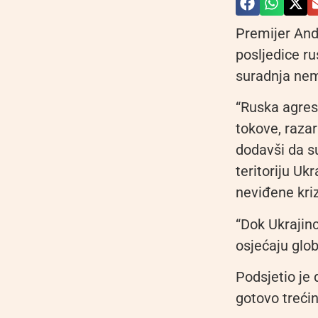
Premijer And
posljedice r
suradnja nem
“Ruska agres
tokove, razar
dodavši da su
teritoriju Ukr
neviđene kriz
“Dok Ukrajinc
osjećaju globa
Podsjetio je d
gotovo trećin