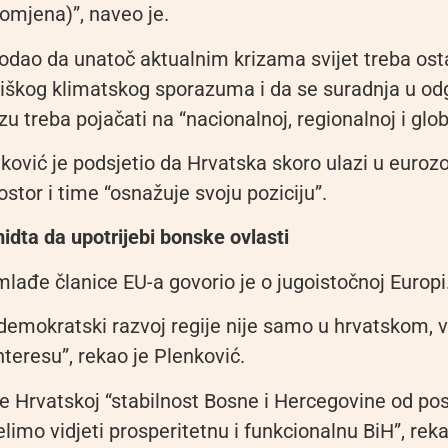
omjena)”, naveo je.
dodao da unatoč aktualnim krizama svijet treba ost
riškog klimatskog sporazuma i da se suradnja u od
zu treba pojačati na “nacionalnoj, regionalnoj i glob
ković je podsjetio da Hrvatska skoro ulazi u eurozo
stor i time “osnažuje svoju poziciju”.
dta da upotrijebi bonske ovlasti
lađe članice EU-a govorio je o jugoistočnoj Europi
 demokratski razvoj regije nije samo u hrvatskom, v
teresu”, rekao je Plenković.
je Hrvatskoj “stabilnost Bosne i Hercegovine od p
elimo vidjeti prosperitetnu i funkcionalnu BiH”, reka