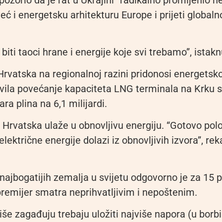
pozorio da je rat u Ukrajini “radikalno promijenio 
eć i energetsku arhitekturu Europe i prijeti globaln
iti taoci hrane i energije koje svi trebamo”, istakn
rvatska na regionalnoj razini pridonosi energetsko
vila povećanje kapaciteta LNG terminala na Krku s 
ra plina na 6,1 milijardi.
 Hrvatska ulaže u obnovljivu energiju. “Gotovo pol
lektrične energije dolazi iz obnovljivih izvora”, rek
najbogatijih zemalja u svijetu odgovorno je za 15 p
premijer smatra neprihvatljivim i nepoštenim.
više zagađuju trebaju uložiti najviše napora (u borbi