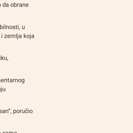
no da obrane
ilnosti, u
i zemlja koja
čku,
amentarnog
nju
san”, poručio