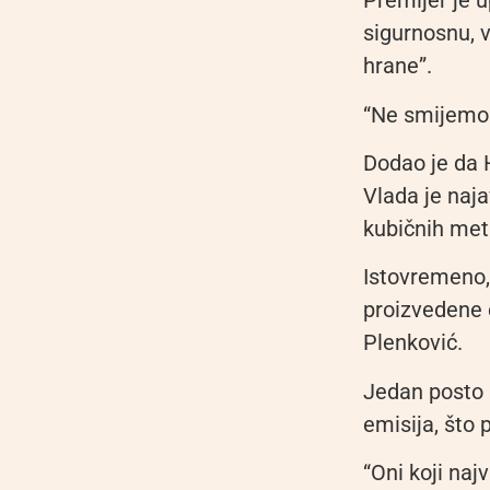
Premijer je u
sigurnosnu, v
hrane”.
“Ne smijemo b
Dodao je da H
Vlada je naja
kubičnih meta
Istovremeno,
proizvedene e
Plenković.
Jedan posto 
emisija, što 
“Oni koji naj