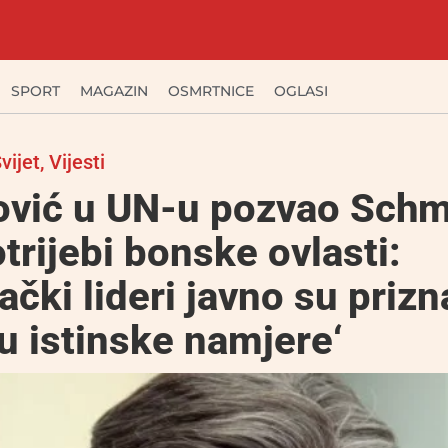
SPORT
MAGAZIN
OSMRTNICE
OGLASI
vijet
,
Vijesti
ović u UN-u pozvao Schm
trijebi bonske ovlasti:
ački lideri javno su prizn
 istinske namjere‘