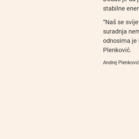
stabilne ener
“Naš se svij
suradnja nem
odnosima je k
Plenković.
Andrej Plenkovi