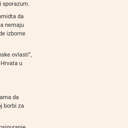
ki sporazum.
hmidta da
 da nemaju
de izborne
nske ovlasti”,
 Hrvata u
ijama da
j borbi za
 osiguranje