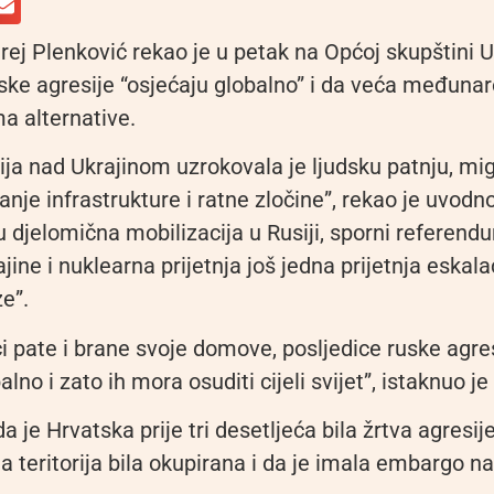
rej Plenković rekao je u petak na Općoj skupštini 
uske agresije “osjećaju globalno” i da veća međuna
a alternative.
ija nad Ukrajinom uzrokovala je ljudsku patnju, mi
anje infrastrukture i ratne zločine”, rekao je uvodn
 djelomična mobilizacija u Rusiji, sporni referend
ajine i nuklearna prijetnja još jedna prijetnja eskalac
e”.
i pate i brane svoje domove, posljedice ruske agre
lno i zato ih mora osuditi cijeli svijet”, istaknuo je
a je Hrvatska prije tri desetljeća bila žrtva agresije
a teritorija bila okupirana i da je imala embargo na