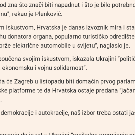
od zna što znači biti napadnut i što je bilo potreb
nu”, rekao je Plenković.
 iskustvom, Hrvatska je danas izvoznik mira i stab
hu donatora organa, popularno turističko odredište 
brže električne automobile u svijetu”, naglasio je.
poučena svojim iskustvom, iskazala Ukrajini “politi
 ekonomsku i vojnu solidarnost”.
 da će Zagreb u listopadu biti domaćin prvog parl
ke platforme te da Hrvatska ostaje predana “jača
.
 demokracije i autokracije, naš izbor treba ostati ja