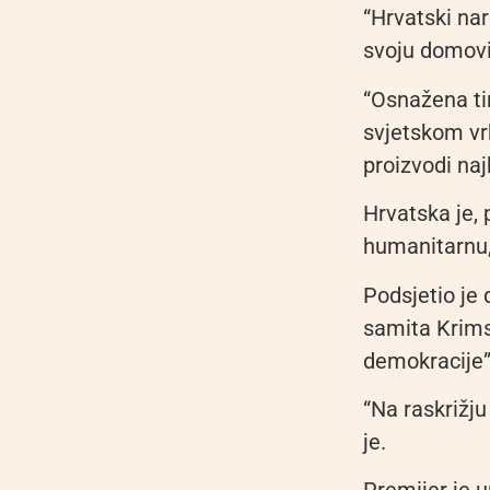
“Hrvatski nar
svoju domovi
“Osnažena tim
svjetskom vr
proizvodi naj
Hrvatska je, 
humanitarnu,
Podsjetio je
samita Krims
demokracije”
“Na raskrižju
je.