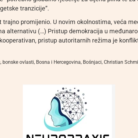
getske tranzicije”.
et trajno promijenio. U novim okolnostima, veća 
a alternativu (…) Pristup demokracija u međunar
ooperativan, pristup autoritarnih režima je konflikt
ć
,
bonske ovlasti
,
Bosna i Hercegovina
,
Bošnjaci
,
Christian Schm