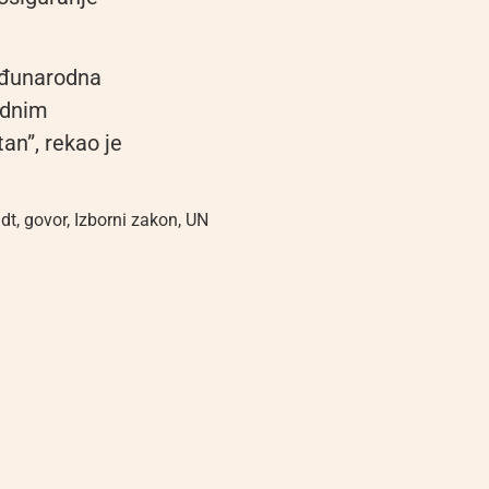
međunarodna
odnim
an”, rekao je
idt
,
govor
,
Izborni zakon
,
UN