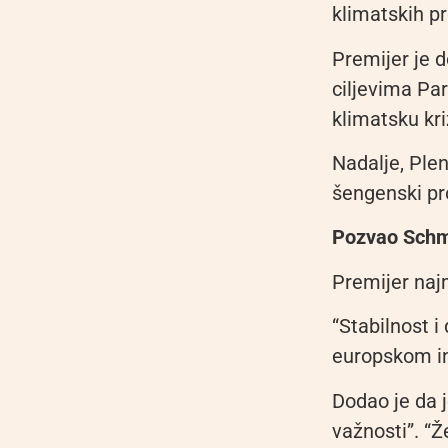
klimatskih pr
Premijer je 
ciljevima Pa
klimatsku kri
Nadalje, Plen
šengenski pro
Pozvao Schmi
Premijer najm
“Stabilnost i
europskom in
Dodao je da 
važnosti”. “Ž