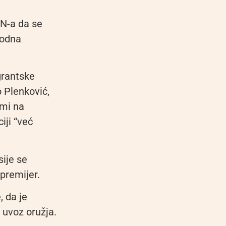
UN-a da se
rodna
grantske
o Plenković,
umi na
iji “već
sije se
 premijer.
, da je
 uvoz oružja.