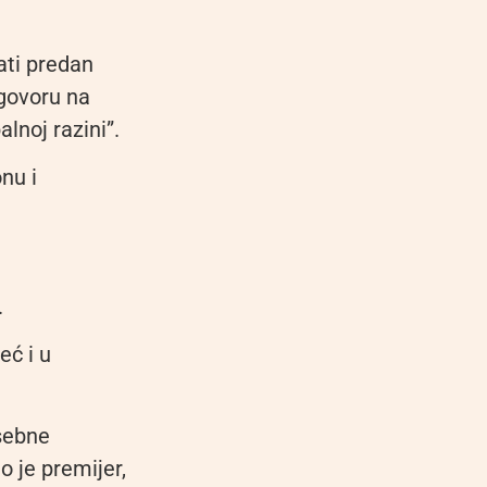
ati predan
govoru na
alnoj razini”.
nu i
.
eć i u
osebne
o je premijer,